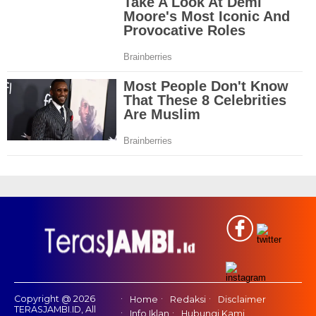
Copyright @ 2026
Home
Redaksi
Disclaimer
TERASJAMBI.ID, All
Info Iklan
Hubungi Kami