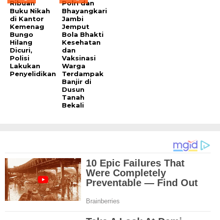
Ribuan
Polri dan
Buku Nikah
Bhayangkari
di Kantor
Jambi
Kemenag
Jemput
Bungo
Bola Bhakti
Hilang
Kesehatan
Dicuri,
dan
Polisi
Vaksinasi
Lakukan
Warga
Penyelidikan
Terdampak
Banjir di
Dusun
Tanah
Bekali