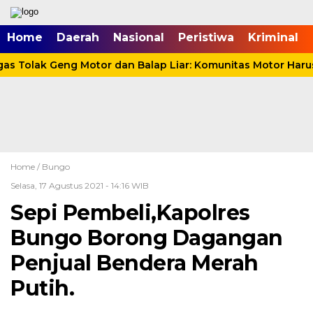
mgid.com, 522897, DIRECT, d4c29acad76ce94f
Home
Daerah
Nasional
Peristiwa
Kriminal
 Tolak Geng Motor dan Balap Liar: Komunitas Motor Harus 
Home /
Bungo
Selasa, 17 Agustus 2021 - 14:16 WIB
Sepi Pembeli,Kapolres
Bungo Borong Dagangan
Penjual Bendera Merah
Putih.