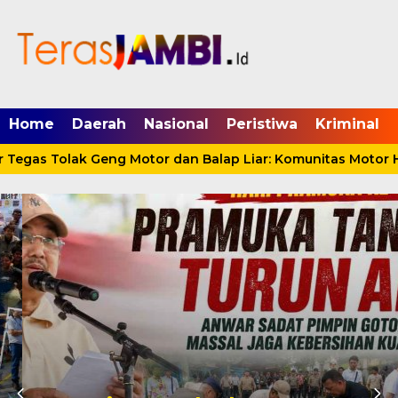
mgid.com, 522897, DIRECT, d4c29acad76ce94f
Home
Daerah
Nasional
Peristiwa
Kriminal
egas Tolak Geng Motor dan Balap Liar: Komunitas Motor Ha