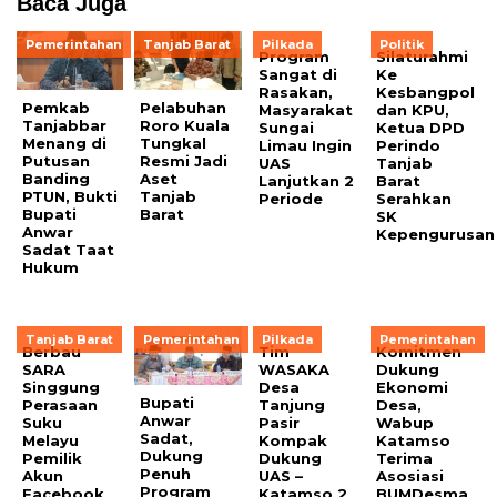
Baca Juga
Pemerintahan
Tanjab Barat
Pilkada
Politik
Program
Silaturahmi
Sangat di
Ke
Rasakan,
Kesbangpol
Pemkab
Pelabuhan
Masyarakat
dan KPU,
Tanjabbar
Roro Kuala
Sungai
Ketua DPD
Menang di
Tungkal
Limau Ingin
Perindo
Putusan
Resmi Jadi
UAS
Tanjab
Banding
Aset
Lanjutkan 2
Barat
PTUN, Bukti
Tanjab
Periode
Serahkan
Bupati
Barat
SK
Anwar
Kepengurusan
Sadat Taat
Hukum
Tanjab Barat
Pemerintahan
Pilkada
Pemerintahan
Berbau
Tim
Komitmen
SARA
WASAKA
Dukung
Singgung
Desa
Ekonomi
Bupati
Perasaan
Tanjung
Desa,
Anwar
Suku
Pasir
Wabup
Sadat,
Melayu
Kompak
Katamso
Dukung
Pemilik
Dukung
Terima
Penuh
Akun
UAS –
Asosiasi
Program
Facebook
Katamso 2
BUMDesma