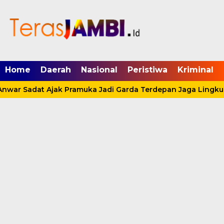
mgid.com, 522897, DIRECT, d4c29acad76ce94f
Home
Daerah
Nasional
Peristiwa
Kriminal
nwar Sadat Ajak Pramuka Jadi Garda Terdepan Jaga Lingkun