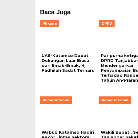
Baca Juga
Pilkada
DPRD
UAS-Katamso Dapat
Paripurna ketiga
Dukungan Luar Biasa
DPRD Tanjabba
dari Emak-Emak, Hj
Mendengarkan
Fadhilah Sadat Terharu
Penyampaian Bu
Terhadap Ranpe
Tahun Anggaran
Pemerintahan
Pemerintahan
Wabup Katamso Hadiri
Wakili Bupati, S
Rakor Lintas Sektoral
Tanjabbar Salur