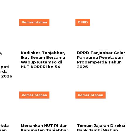
Pemerintahan
DPRD
,
Kadinkes Tanjabbar,
DPRD Tanjabbar Gelar
r
Ikut Senam Bersama
Paripurna Penetapan
Wabup Katamso di
Propemperda Tahun
pati
HUT KORPRI ke-54
2026
rda
 2026
Pemerintahan
Pemerintahan
ekda
Meriahkan HUT RI dan
Temuin Jajaran Direksi
kan
Kabupaten Tanjabbar
Bank Jambi Wabup