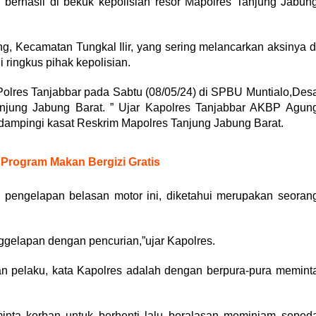
 berhasil di bekuk kepolisian resor Mapolres Tanjung Jabun
ng, Kecamatan Tungkal Ilir, yang sering melancarkan aksinya d
di ringkus pihak kepolisian.
Polres Tanjabbar pada Sabtu (08/05/24) di SPBU Muntialo,Des
njung Jabung Barat. ” Ujar Kapolres Tanjabbar AKBP Agun
dampingi kasat Reskrim Mapolres Tanjung Jabung Barat.
Program Makan Bergizi Gratis
pengelapan belasan motor ini, diketahui merupakan seoran
ggelapan dengan pencurian,”ujar Kapolres.
n pelaku, kata Kapolres adalah dengan berpura-pura memint
inta korban untuk berhenti lalu beralasan meminjam seped