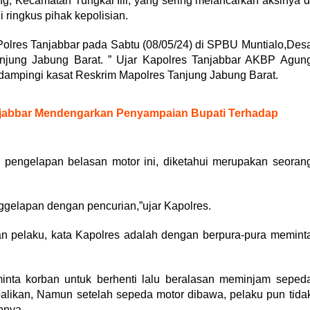
ng, Kecamatan Tungkal Ilir, yang sering melancarkan aksinya d
di ringkus pihak kepolisian.
Polres Tanjabbar pada Sabtu (08/05/24) di SPBU Muntialo,Des
njung Jabung Barat. ” Ujar Kapolres Tanjabbar AKBP Agun
dampingi kasat Reskrim Mapolres Tanjung Jabung Barat.
njabbar Mendengarkan Penyampaian Bupati Terhadap
pengelapan belasan motor ini, diketahui merupakan seoran
ggelapan dengan pencurian,”ujar Kapolres.
n pelaku, kata Kapolres adalah dengan berpura-pura memint
inta korban untuk berhenti lalu beralasan meminjam seped
balikan, Namun setelah sepeda motor dibawa, pelaku pun tida
pnya.