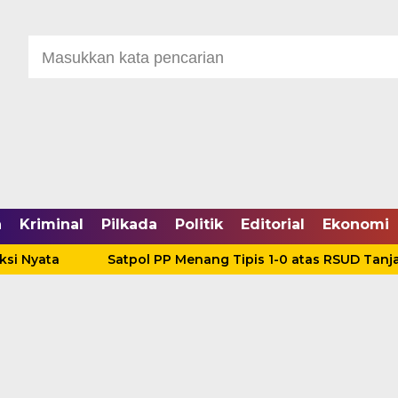
a
Kriminal
Pilkada
Politik
Editorial
Ekonomi
ta
Satpol PP Menang Tipis 1-0 atas RSUD Tanjabbar,