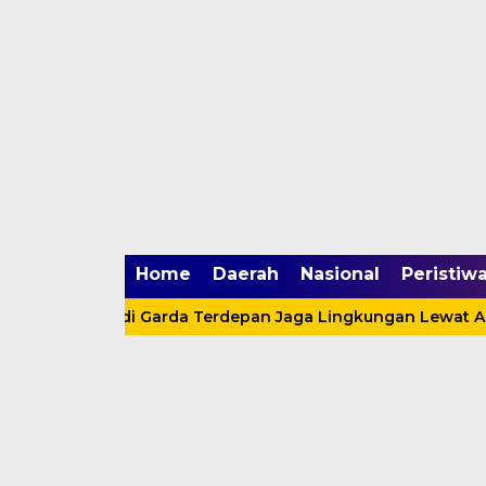
mgid.com, 522897, DIRECT, d4c29acad76ce94f
Home
Daerah
Nasional
Peristiw
amuka Jadi Garda Terdepan Jaga Lingkungan Lewat Aksi Nya