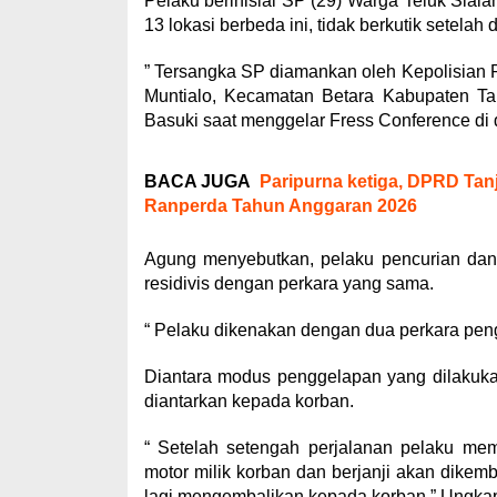
Pelaku berinisial SP (29) Warga Teluk Siala
13 lokasi berbeda ini, tidak berkutik setelah 
” Tersangka SP diamankan oleh Kepolisian 
Muntialo, Kecamatan Betara Kabupaten Ta
Basuki saat menggelar Fress Conference di 
BACA JUGA
Paripurna ketiga, DPRD Ta
Ranperda Tahun Anggaran 2026
Agung menyebutkan, pelaku pencurian dan 
residivis dengan perkara yang sama.
“ Pelaku dikenakan dengan dua perkara pen
Diantara modus penggelapan yang dilakuka
diantarkan kepada korban.
“ Setelah setengah perjalanan pelaku mem
motor milik korban dan berjanji akan dikem
lagi mengembalikan kepada korban.” Ungka