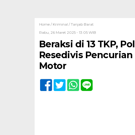
Home /
Kriminal
/
Tanjab Barat
Rabu, 26 Maret 2025 - 13:05 WIB
Beraksi di 13 TKP, P
Resedivis Pencurian
Motor