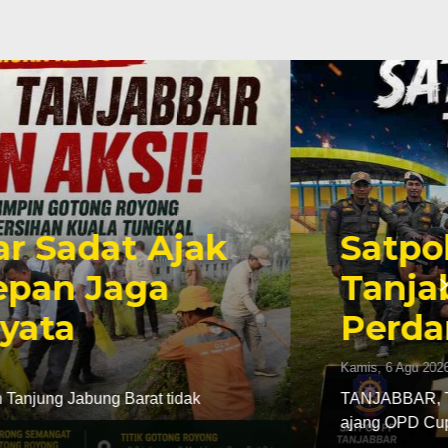
ng Tipis 1-0 atas RSUD
nkan Tiga Poin
 Cup 2026
aten Tanjung Jabung Barat mengawali langkahnya di