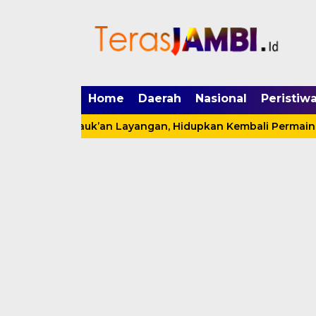
mgid.com, 522897, DIRECT, d4c29acad76ce94f
Home
Daerah
Nasional
Peristiw
Lomba Sauk’an Layangan, Hidupkan Kembali Permainan Tradi