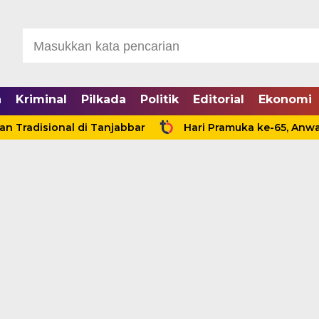
a
Kriminal
Pilkada
Politik
Editorial
Ekonomi
sional di Tanjabbar
Hari Pramuka ke-65, Anwar Sada