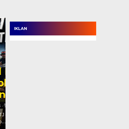
IKLAN
HKM dan Etnis Tiong
Bhineka Kebangsaan,
Persatuan Harus Dij
Sekadar Slogan
Kamis, 6 Agu 2026 - 13:38 WIB
TANJABBAR, TJ – Pergelaran Seni Budaya Bhineka
Barat resmi ditutup dengan…