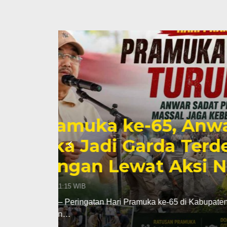
jak
Satpol PP Mena
Tanjabbar, Ama
Perdana di OPD
Kamis, 6 Agu 2026 - 18:05 WIB
idak
TANJABBAR, TJ – Tim Satpol PP Kabup
ajang OPD Cup…