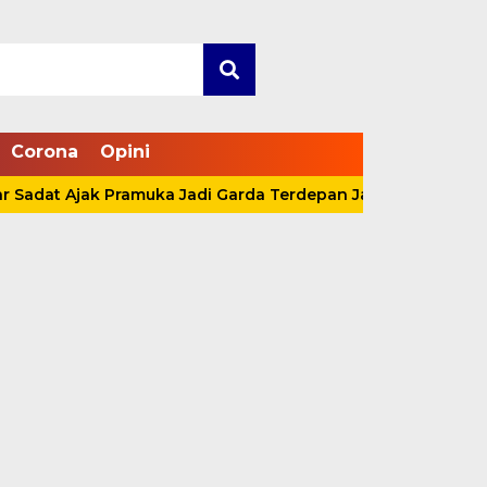
Corona
Opini
t Ajak Pramuka Jadi Garda Terdepan Jaga Lingkungan Lewat