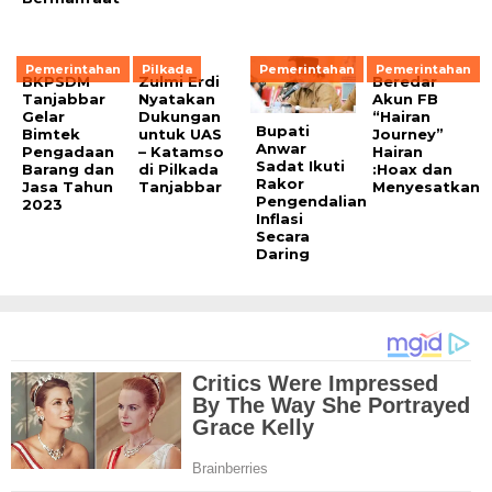
Pemerintahan
Pilkada
Pemerintahan
Pemerintahan
BKPSDM
Zulmi Erdi
Beredar
Tanjabbar
Nyatakan
Akun FB
Gelar
Dukungan
“Hairan
Bupati
Bimtek
untuk UAS
Journey”
Anwar
Pengadaan
– Katamso
Hairan
Sadat Ikuti
Barang dan
di Pilkada
:Hoax dan
Rakor
Jasa Tahun
Tanjabbar
Menyesatkan
Pengendalian
2023
Inflasi
Secara
Daring