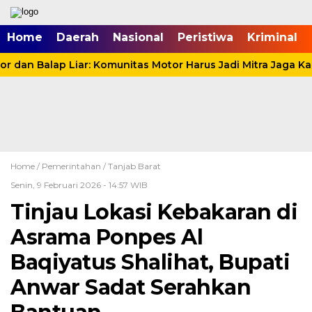
mgid.com, 522897, DIRECT, d4c29acad76ce94f
Home
Daerah
Nasional
Peristiwa
Kriminal
dan Balap Liar: Komunitas Motor Harus Jadi Mitra Jaga Ka
Home /
Pemerintahan
/
Tanjab Barat
Senin, 9 Februari 2026 - 14:57 WIB
Tinjau Lokasi Kebakaran di
Asrama Ponpes Al
Baqiyatus Shalihat, Bupati
Anwar Sadat Serahkan