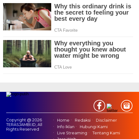
Copyright @ 2026
Home
Redaksi
Disclaimer
TERASJAMBI.ID, All
Info Iklan
Hubungi Kami
Rights Reserved
Live Streaming
Tentang Kami