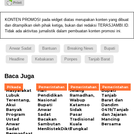
KONTEN PROMOSI pada widget diatas merupakan konten yang dibuat
dan ditampilkan oleh pihak ketiga, bukan dari redaksi TERASJAMBI.ID.
Tidak ada aktivitas jurnalistik dalam pembuatan konten promosi ini.
Anwar Sadat
Bantuan
Breaking News
Bupati
Headline
Kebakaran
Ponpes
Tanjab Barat
Baca Juga
Pilkada
Pemerintahan
Pemerintahan
Pemerintahan
Masyarakat
Hari
Jelang
Bupati
Lubuk
Pendidikan
Ramadhan,
Tanjab
Terentang,
Nasional
Wabup
Barat dan
Akui
Bupati
Katamso
Dandim
Banyak
Anwar
Sidak
0419/Tanjab
Program
Sadat
Pasar
dan Jajaran
Ustad
Bacakan
Tradisional
Mancing
Anwar
Sambutan
Kuala
Bersama
Sadat
MenRistekDikti
Tungkal
Bermanfaat