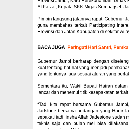
Provinsi Jambi, Karo Perekonomian, Dinas
Al Faizal, Kepala SKK Migas Sumbagsel, J
Pimpin langsung jalannya rapat, Gubernur Ja
guna membahas terkait Participating int
Provinsi dan Jalan Kabupaten di sekitar wi
BACA JUGA
Peringati Hari Santri, Pem
Gubernur Jambi berharap dengan diseleng
kuat tentang hal-hal yang menjadi pembaha
yang tentunya juga sesuai aturan yang berla
Sementara itu, Wakil Bupati Hairan dala
lancar dan menemui titik kesepakatan terkai
“Tadi kita rapat bersama Gubernur Jamb
Jadstone bersama undangan yang Hadir lainn
sepakati tadi, insha Allah Jadestone sudah 
teknis saja dan bulan mei bisa dilaksanak