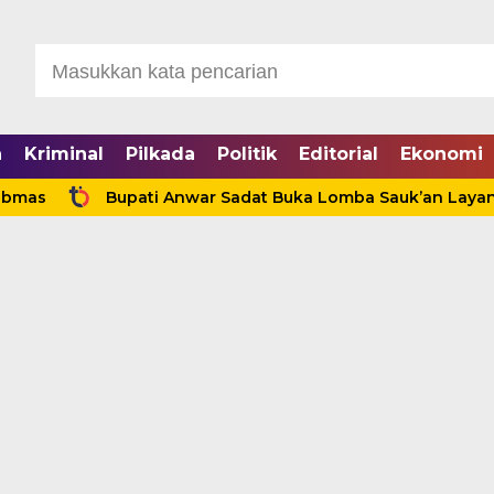
a
Kriminal
Pilkada
Politik
Editorial
Ekonomi
Bupati Anwar Sadat Buka Lomba Sauk’an Layangan, Hidu