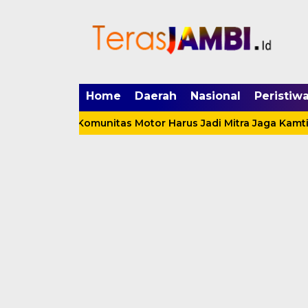
mgid.com, 522897, DIRECT, d4c29acad76ce94f
Home
Daerah
Nasional
Peristiw
Liar: Komunitas Motor Harus Jadi Mitra Jaga Kamtibmas