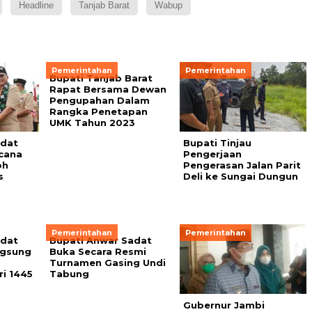
Headline
Tanjab Barat
Wabup
Pemerintahan
Pemerintahan
Bupati Tanjab Barat
Rapat Bersama Dewan
Pengupahan Dalam
Rangka Penetapan
UMK Tahun 2023
adat
Bupati Tinjau
cana
Pengerjaan
oh
Pengerasan Jalan Parit
s
Deli ke Sungai Dungun
Pemerintahan
Pemerintahan
adat
Bupati Anwar Sadat
ngsung
Buka Secara Resmi
Turnamen Gasing Undi
ri 1445
Tabung
Gubernur Jambi