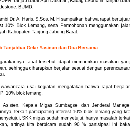
 PUPR Tanjab Barat Apri Dasman, Kabag Ekonomi Tanjab Bara
adestone. BUMD.
mbi Dr. Al Haris, S.Sos, M. H sampaikan bahwa rapat bertujua
erest 10% Blok Lemang, serta Permohonan menggunakan jala
layah Kabupaten Tanjung Jabung Barat.
kab Tanjabbar Gelar Yasinan dan Doa Bersama
garakannya rapat tersebut, dapat memberikan masukan yan
san, sehingga diharapkan berjalan sesuai dengan perencanaa
ku.
m wawancara usai kegiatan mengatakan bahwa rapat berjala
t PI 10% blok lemang.
i, Asisten, Kepala Migas Sumbagsel dan Jenderal Manage
ya, terkait participating interest 10% blok lemang yang kit
menyetujui, SKK migas sudah menyetujui, hanya masalah terkai
an, artinya kita berbicara sudah 90 % partisipasi ini baka