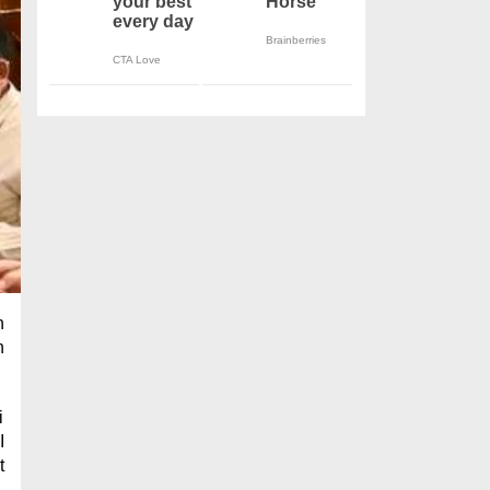
n
n
i
I
t