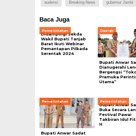
audensi
Breaking News
gubernur Jambi
Baca Juga
Pemerintahan
Daerah
Didampingi Sekda
Wakil Bupati Tanjab
Barat Ikuti Webinar
Pemantapan Pilkada
Serentak 2024
Bupati Anwar S
Dianugerahi Len
Bergengsi “Tok
Pramuka Perinti
Utama”
Pemerintahan
Pemerintahan
Bupati Anwar S
Buka Secara La
Festival Pawai
Takbiran Idul Fit
H
Bupati Anwar Sadat