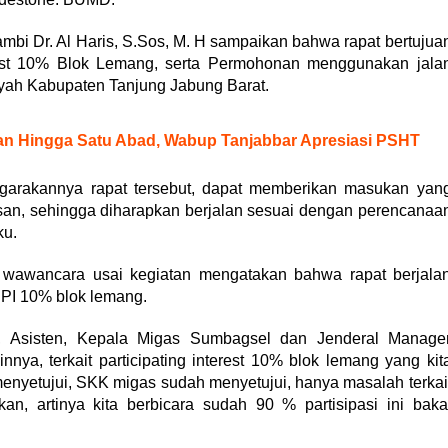
mbi Dr. Al Haris, S.Sos, M. H sampaikan bahwa rapat bertujua
erest 10% Blok Lemang, serta Permohonan menggunakan jala
layah Kabupaten Tanjung Jabung Barat.
an Hingga Satu Abad, Wabup Tanjabbar Apresiasi PSHT
garakannya rapat tersebut, dapat memberikan masukan yan
san, sehingga diharapkan berjalan sesuai dengan perencanaa
ku.
m wawancara usai kegiatan mengatakan bahwa rapat berjala
t PI 10% blok lemang.
i, Asisten, Kepala Migas Sumbagsel dan Jenderal Manage
ya, terkait participating interest 10% blok lemang yang kit
menyetujui, SKK migas sudah menyetujui, hanya masalah terkai
an, artinya kita berbicara sudah 90 % partisipasi ini baka