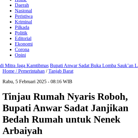
Daerah
Nasional
Peristiwa
Kriminal
Pilkada
Politik
Editorial
Ekonomi
Corona
Opini
itra Jaga Kamtibmas
Bupati Anwar Sadat Buka Lomba Sauk’an Layang
Home /
Pemerintahan
/
Tanjab Barat
Rabu, 5 Februari 2025 - 08:16 WIB
Tinjau Rumah Nyaris Roboh,
Bupati Anwar Sadat Janjikan
Bedah Rumah untuk Nenek
Arbaiyah