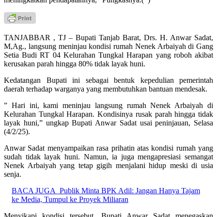
TANJABBAR , TJ – Bupati Tanjab Barat, Drs. H. Anwar Sadat,
M,Ag., langsung meninjau kondisi rumah Nenek Arbaiyah di Gang
Setia Budi RT 04 Kelurahan Tungkal Harapan yang roboh akibat
kerusakan parah hingga 80% tidak layak huni.
Kedatangan Bupati ini sebagai bentuk kepedulian pemerintah
daerah terhadap warganya yang membutuhkan bantuan mendesak.
” Hari ini, kami meninjau langsung rumah Nenek Arbaiyah di
Kelurahan Tungkal Harapan. Kondisinya rusak parah hingga tidak
layak huni,” ungkap Bupati Anwar Sadat usai peninjauan, Selasa
(4/2/25).
Anwar Sadat menyampaikan rasa prihatin atas kondisi rumah yang
sudah tidak layak huni. Namun, ia juga mengapresiasi semangat
Nenek Arbaiyah yang tetap gigih menjalani hidup meski di usia
senja.
BACA JUGA
Publik Minta BPK Adil: Jangan Hanya Tajam
ke Media, Tumpul ke Proyek Miliaran
Menyikapi kondisi tersebut, Bupati Anwar Sadat menegaskan