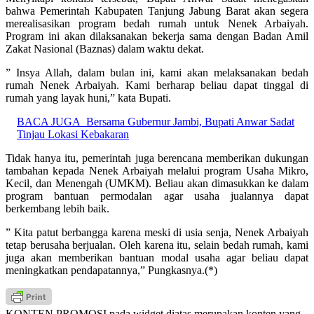
bahwa Pemerintah Kabupaten Tanjung Jabung Barat akan segera
merealisasikan program bedah rumah untuk Nenek Arbaiyah.
Program ini akan dilaksanakan bekerja sama dengan Badan Amil
Zakat Nasional (Baznas) dalam waktu dekat.
” Insya Allah, dalam bulan ini, kami akan melaksanakan bedah
rumah Nenek Arbaiyah. Kami berharap beliau dapat tinggal di
rumah yang layak huni,” kata Bupati.
BACA JUGA
Bersama Gubernur Jambi, Bupati Anwar Sadat
Tinjau Lokasi Kebakaran
Tidak hanya itu, pemerintah juga berencana memberikan dukungan
tambahan kepada Nenek Arbaiyah melalui program Usaha Mikro,
Kecil, dan Menengah (UMKM). Beliau akan dimasukkan ke dalam
program bantuan permodalan agar usaha jualannya dapat
berkembang lebih baik.
” Kita patut berbangga karena meski di usia senja, Nenek Arbaiyah
tetap berusaha berjualan. Oleh karena itu, selain bedah rumah, kami
juga akan memberikan bantuan modal usaha agar beliau dapat
meningkatkan pendapatannya,” Pungkasnya.(*)
KONTEN PROMOSI pada widget diatas merupakan konten yang