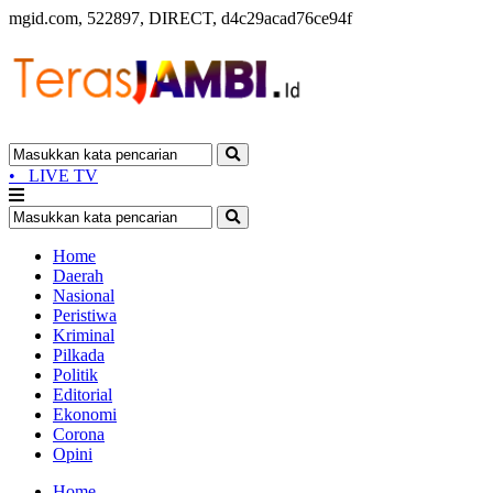
mgid.com, 522897, DIRECT, d4c29acad76ce94f
•
LIVE TV
Home
Daerah
Nasional
Peristiwa
Kriminal
Pilkada
Politik
Editorial
Ekonomi
Corona
Opini
Home