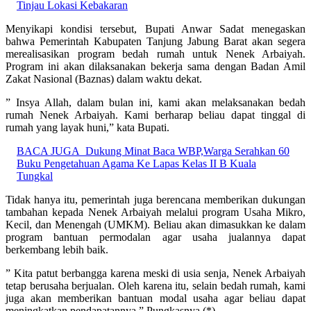
Tinjau Lokasi Kebakaran
Menyikapi kondisi tersebut, Bupati Anwar Sadat menegaskan
bahwa Pemerintah Kabupaten Tanjung Jabung Barat akan segera
merealisasikan program bedah rumah untuk Nenek Arbaiyah.
Program ini akan dilaksanakan bekerja sama dengan Badan Amil
Zakat Nasional (Baznas) dalam waktu dekat.
” Insya Allah, dalam bulan ini, kami akan melaksanakan bedah
rumah Nenek Arbaiyah. Kami berharap beliau dapat tinggal di
rumah yang layak huni,” kata Bupati.
BACA JUGA
Dukung Minat Baca WBP,Warga Serahkan 60
Buku Pengetahuan Agama Ke Lapas Kelas II B Kuala
Tungkal
Tidak hanya itu, pemerintah juga berencana memberikan dukungan
tambahan kepada Nenek Arbaiyah melalui program Usaha Mikro,
Kecil, dan Menengah (UMKM). Beliau akan dimasukkan ke dalam
program bantuan permodalan agar usaha jualannya dapat
berkembang lebih baik.
” Kita patut berbangga karena meski di usia senja, Nenek Arbaiyah
tetap berusaha berjualan. Oleh karena itu, selain bedah rumah, kami
juga akan memberikan bantuan modal usaha agar beliau dapat
meningkatkan pendapatannya,” Pungkasnya.(*)