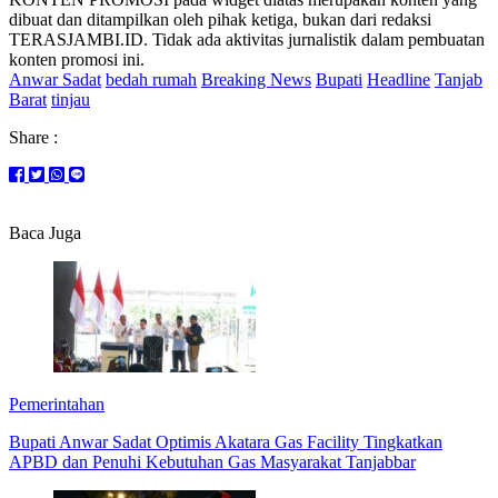
dibuat dan ditampilkan oleh pihak ketiga, bukan dari redaksi
TERASJAMBI.ID. Tidak ada aktivitas jurnalistik dalam pembuatan
konten promosi ini.
Anwar Sadat
bedah rumah
Breaking News
Bupati
Headline
Tanjab
Barat
tinjau
Share :
Baca Juga
Pemerintahan
Bupati Anwar Sadat Optimis Akatara Gas Facility Tingkatkan
APBD dan Penuhi Kebutuhan Gas Masyarakat Tanjabbar