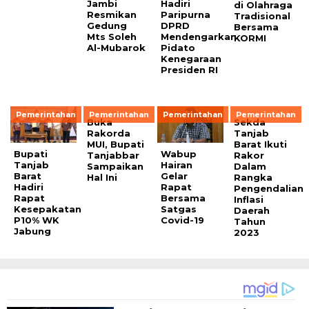
Jambi
Hadiri
di Olahraga
Resmikan
Paripurna
Tradisional
Gedung
DPRD
Bersama
Mts Soleh
Mendengarkan
KORMI
Al-Mubarok
Pidato
Kenegaraan
Presiden RI
Pemerintahan
Pemerintahan
Pemerintahan
Pemerintahan
Buka
Sekda
Rakorda
Tanjab
MUI, Bupati
Barat Ikuti
Bupati
Wabup
Tanjabbar
Rakor
Tanjab
Hairan
Sampaikan
Dalam
Barat
Gelar
Hal Ini
Rangka
Hadiri
Rapat
Pengendalian
Rapat
Bersama
Inflasi
Kesepakatan
Satgas
Daerah
P10% WK
Covid-19
Tahun
Jabung
2023