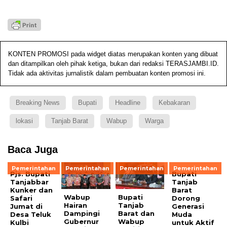
KONTEN PROMOSI pada widget diatas merupakan konten yang dibuat
dan ditampilkan oleh pihak ketiga, bukan dari redaksi TERASJAMBI.ID.
Tidak ada aktivitas jurnalistik dalam pembuatan konten promosi ini.
Breaking News
Bupati
Headline
Kebakaran
lokasi
Tanjab Barat
Wabup
Warga
Baca Juga
Pemerintahan
Pemerintahan
Pemerintahan
Pemerintahan
Pjs. Bupati
Bupati
Tanjabbar
Tanjab
Kunker dan
Barat
Wabup
Bupati
Safari
Dorong
Hairan
Tanjab
Jumat di
Generasi
Dampingi
Barat dan
Desa Teluk
Muda
Gubernur
Wabup
Kulbi
untuk Aktif