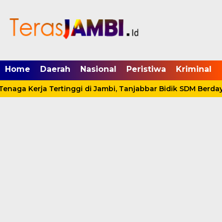
mgid.com, 522897, DIRECT, d4c29acad76ce94f
Home
Daerah
Nasional
Peristiwa
Kriminal
enaga Kerja Tertinggi di Jambi, Tanjabbar Bidik SDM Berdaya