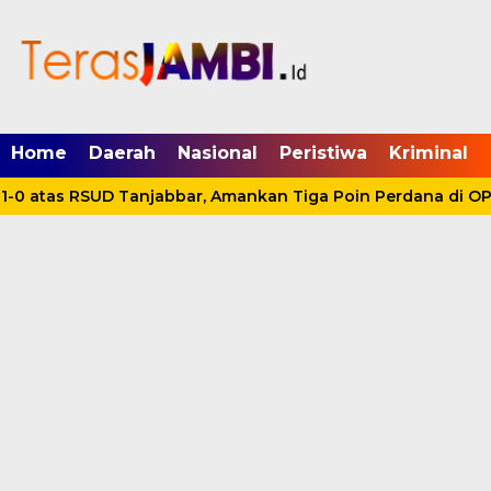
mgid.com, 522897, DIRECT, d4c29acad76ce94f
Home
Daerah
Nasional
Peristiwa
Kriminal
-0 atas RSUD Tanjabbar, Amankan Tiga Poin Perdana di OPD