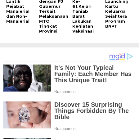
Lantik
dengan PJ
Ke-
Launching
Pejabat
Gubernur
61,Kejari
Kartu
Manajerial
Terkait
Tanjab
Keluarga
dan Non-
Pelaksanaan
Barat
Sejahtera
Manajerial
MTQ
Lakukan
Program
Tingkat
Kegiatan
BNPT
Provinsi
Vaksinasi