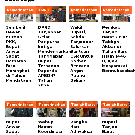
Pemerintahan
DPRD
Pemerintahan
Pemerintahan
Sembelih
DPRD
Wakili
Pemkab
Hewan
Tanjabbar
Bupati,
Tanjab
Kurban
Gelar
Sekda
Barat Gelar
PKK,
Paripurna
Tanjabbar
Tabligh
Bupati
ketiga
Salurkan
Akbar di
Anwar
Mendengarkan
Bantuan
Tahun Baru
Sadat
Tanggapan
CSR Untuk
Islam 1446
Berharap
Bupati
Korban
H, Ajak
Bisa
Terhadap
Bencana
Masyarakat
Meningkat
Raperda
Angin
Bermuhasaba
di Tahun
APBD-P
Puting
Mendatang
Tahun
Beliung
2024.
Pemerintahan
Pemerintahan
Tanjab Barat
Tanjab Barat
Bupati
Wabup
Rangka
Bupati
Anwar
Hairan
Hari
Tanjab
Sadat
Koordinasi
Adhyaksa
Barat