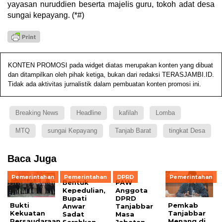
yayasan nuruddien beserta majelis guru, tokoh adat desa
sungai kepayang. (*#)
KONTEN PROMOSI pada widget diatas merupakan konten yang dibuat
dan ditampilkan oleh pihak ketiga, bukan dari redaksi TERASJAMBI.ID.
Tidak ada aktivitas jurnalistik dalam pembuatan konten promosi ini.
Breaking News
Headline
kafilah
Lomba
MTQ
sungai Kepayang
Tanjab Barat
tingkat Desa
Baca Juga
Pemerintahan
Pemerintahan
DPRD
Pemerintahan
Bentuk
PAW
Kepedulian,
Anggota
Bupati
DPRD
‎Bukti
Pemkab
Anwar
Tanjabbar
Kekuatan
Tanjabbar
Sadat
Masa
Persaudaraan
Menang di