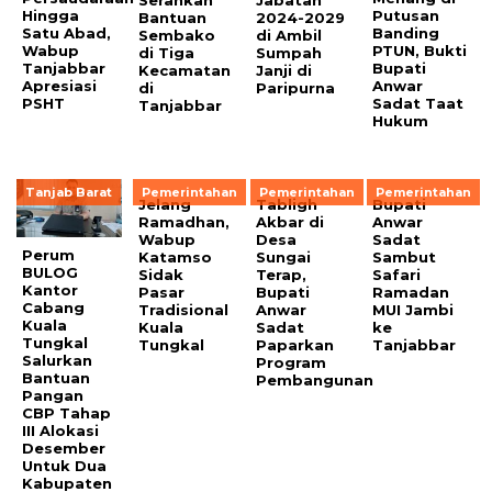
Serahkan
Jabatan
Hingga
Putusan
Bantuan
2024-2029
Satu Abad,
Banding
Sembako
di Ambil
Wabup
PTUN, Bukti
di Tiga
Sumpah
Tanjabbar
Bupati
Kecamatan
Janji di
Apresiasi
Anwar
di
Paripurna
PSHT
Sadat Taat
Tanjabbar
Hukum
Tanjab Barat
Pemerintahan
Pemerintahan
Pemerintahan
Jelang
Tabligh
Bupati
Ramadhan,
Akbar di
Anwar
Wabup
Desa
Sadat
Perum
Katamso
Sungai
Sambut
BULOG
Sidak
Terap,
Safari
Kantor
Pasar
Bupati
Ramadan
Cabang
Tradisional
Anwar
MUI Jambi
Kuala
Kuala
Sadat
ke
Tungkal
Tungkal
Paparkan
Tanjabbar
Salurkan
Program
Bantuan
Pembangunan
Pangan
CBP Tahap
III Alokasi
Desember
Untuk Dua
Kabupaten