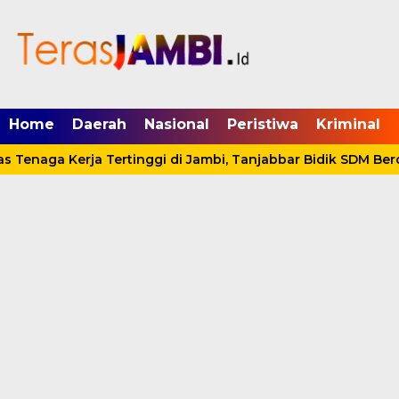
mgid.com, 522897, DIRECT, d4c29acad76ce94f
Home
Daerah
Nasional
Peristiwa
Kriminal
s Tenaga Kerja Tertinggi di Jambi, Tanjabbar Bidik SDM Berd