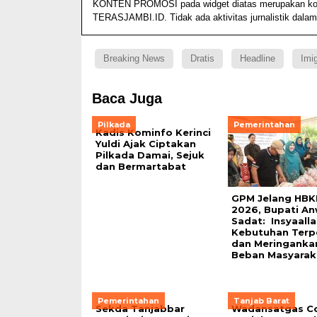
KONTEN PROMOSI pada widget diatas merupakan konten
TERASJAMBI.ID. Tidak ada aktivitas jurnalistik dalam
Breaking News
Dratis
Headline
Imig
Baca Juga
Pilkada
Pemerintahan
Kadis Kominfo Kerinci
Yuldi Ajak Ciptakan
Pilkada Damai, Sejuk
dan Bermartabat
GPM Jelang HBK
2026, Bupati An
Sadat: Insyaalla
Kebutuhan Terp
dan Meringanka
Beban Masyara
Pemerintahan
Tanjab Barat
Sekda Tanjabbar
Wadansatgas Co