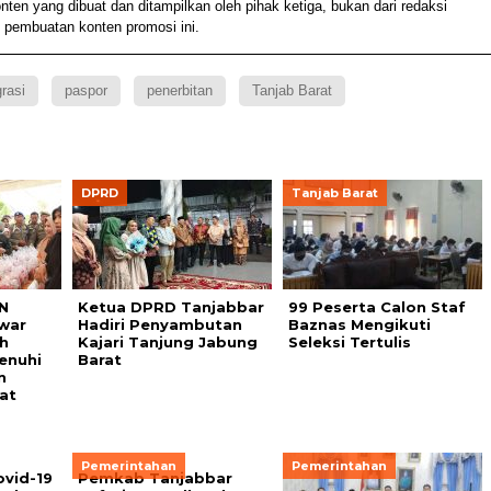
 yang dibuat dan ditampilkan oleh pihak ketiga, bukan dari redaksi
 pembuatan konten promosi ini.
rasi
paspor
penerbitan
Tanjab Barat
DPRD
Tanjab Barat
N
Ketua DPRD Tanjabbar
99 Peserta Calon Staf
war
Hadiri Penyambutan
Baznas Mengikuti
h
Kajari Tanjung Jabung
Seleksi Tertulis
enuhi
Barat
n
kat
Pemerintahan
Pemerintahan
vid-19
Pemkab Tanjabbar