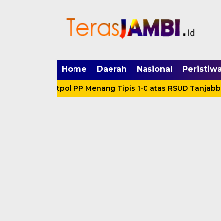
mgid.com, 522897, DIRECT, d4c29acad76ce94f
Home
Daerah
Nasional
Peristiw
a
Satpol PP Menang Tipis 1-0 atas RSUD Tanjabbar, 