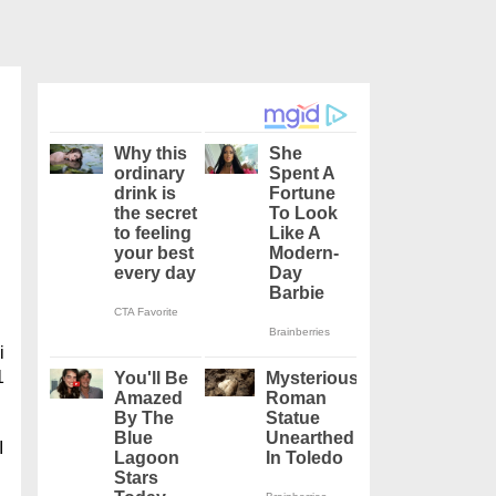
i
1
I