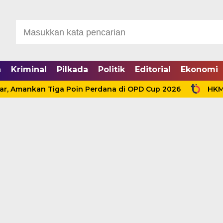
a
Kriminal
Pilkada
Politik
Editorial
Ekonomi
Amankan Tiga Poin Perdana di OPD Cup 2026
HKM dan 