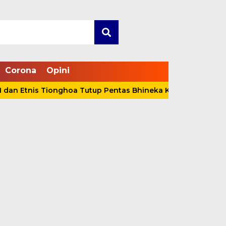
Corona
Opini
Etnis Tionghoa Tutup Pentas Bhineka Kebangsaan, Anwar Sa