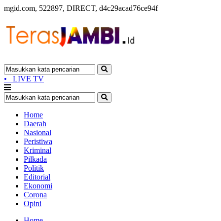
mgid.com, 522897, DIRECT, d4c29acad76ce94f
•
LIVE TV
Home
Daerah
Nasional
Peristiwa
Kriminal
Pilkada
Politik
Editorial
Ekonomi
Corona
Opini
Home