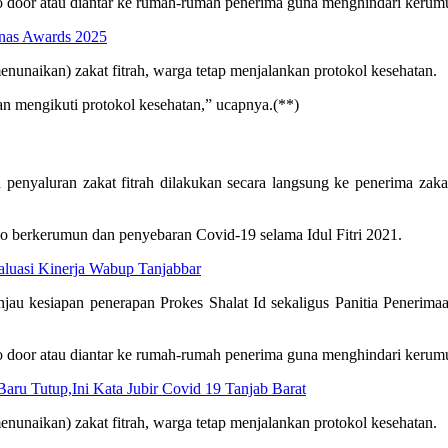
 to door atau diantar ke rumah-rumah penerima guna menghindari kerum
znas Awards 2025
nunaikan) zakat fitrah, warga tetap menjalankan protokol kesehatan.
 mengikuti protokol kesehatan,” ucapnya.(**)
nyaluran zakat fitrah dilakukan secara langsung ke penerima zakat
ko berkerumun dan penyebaran Covid-19 selama Idul Fitri 2021.
aluasi Kinerja Wabup Tanjabbar
au kesiapan penerapan Prokes Shalat Id sekaligus Panitia Penerimaa
 to door atau diantar ke rumah-rumah penerima guna menghindari kerum
u Tutup,Ini Kata Jubir Covid 19 Tanjab Barat
nunaikan) zakat fitrah, warga tetap menjalankan protokol kesehatan.