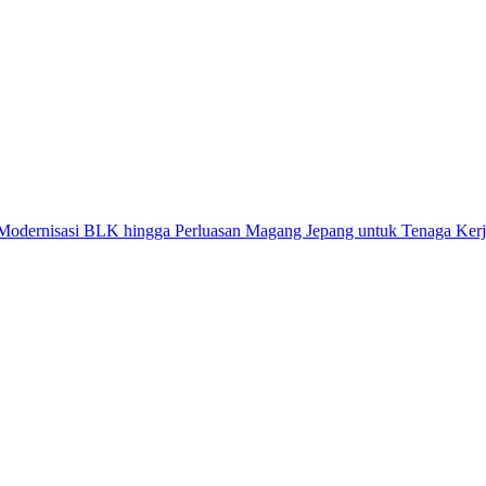
LK hingga Perluasan Magang Jepang untuk Tenaga Kerja Tanjabbar