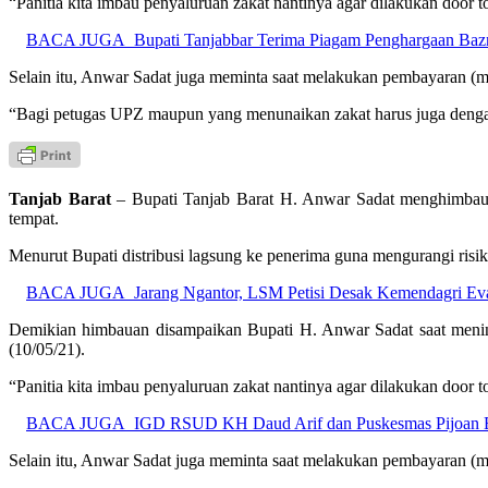
“Panitia kita imbau penyaluruan zakat nantinya agar dilakukan door
BACA JUGA
Bupati Tanjabbar Terima Piagam Penghargaan Ba
Selain itu, Anwar Sadat juga meminta saat melakukan pembayaran (me
“Bagi petugas UPZ maupun yang menunaikan zakat harus juga dengan
Tanjab Barat
– Bupati Tanjab Barat H. Anwar Sadat menghimbau pe
tempat.
Menurut Bupati distribusi lagsung ke penerima guna mengurangi risi
BACA JUGA
Jarang Ngantor, LSM Petisi Desak Kemendagri Ev
Demikian himbauan disampaikan Bupati H. Anwar Sadat saat meninj
(10/05/21).
“Panitia kita imbau penyaluruan zakat nantinya agar dilakukan door
BACA JUGA
IGD RSUD KH Daud Arif dan Puskesmas Pijoan Bar
Selain itu, Anwar Sadat juga meminta saat melakukan pembayaran (me