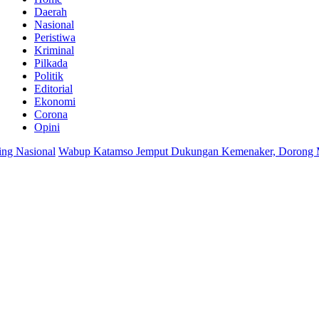
Daerah
Nasional
Peristiwa
Kriminal
Pilkada
Politik
Editorial
Ekonomi
Corona
Opini
l
Wabup Katamso Jemput Dukungan Kemenaker, Dorong Modernisasi B