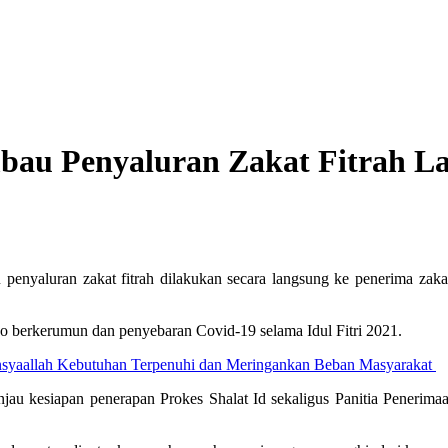
bau Penyaluran Zakat Fitrah 
nyaluran zakat fitrah dilakukan secara langsung ke penerima zakat
ko berkerumun dan penyebaran Covid-19 selama Idul Fitri 2021.
syaallah Kebutuhan Terpenuhi dan Meringankan Beban Masyarakat
au kesiapan penerapan Prokes Shalat Id sekaligus Panitia Penerimaa