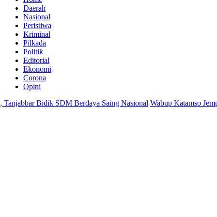
Daerah
Nasional
Peristiwa
Kriminal
Pilkada
Politik
Editorial
Ekonomi
Corona
Opini
Tanjabbar Bidik SDM Berdaya Saing Nasional
Wabup Katamso Jemput Du