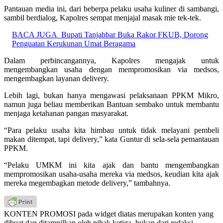
Pantauan media ini, dari beberpa pelaku usaha kuliner di sambangi,
sambil berdialog, Kapolres sempat menjajal masak mie tek-tek.
BACA JUGA
Bupati Tanjabbar Buka Rakor FKUB, Dorong
Penguatan Kerukunan Umat Beragama
Dalam perbincangannya, Kapolres mengajak untuk
mengembangkan usaha dengan mempromosikan via medsos,
mengembagkan layanan delivery.
Lebih lagi, bukan hanya mengawasi pelaksanaan PPKM Mikro,
namun juga beliau memberikan Bantuan sembako untuk membantu
menjaga ketahanan pangan masyarakat.
“Para pelaku usaha kita himbau untuk tidak melayani pembeli
makan ditempat, tapi delivery,” kata Guntur di sela-sela pemantauan
PPKM.
“Pelaku UMKM ini kita ajak dan bantu mengembangkan
mempromosikan usaha-usaha mereka via medsos, keudian kita ajak
mereka megembagkan metode delivery,” tambahnya.
KONTEN PROMOSI pada widget diatas merupakan konten yang
dibuat dan ditampilkan oleh pihak ketiga, bukan dari redaksi