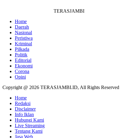
TERASJAMBI
Home
Daerah
Nasional
Peristiwa
Kriminal
Pilkada
Politik
Editorial
Ekonomi
Corona
Opini
Copyright @ 2026 TERASJAMBI.ID, All Rights Reserved
Home
Redaksi
Disclaimer
Info Iklan
Hubungi Kami
Live Streaming
Tentang Kami
Jasa Web