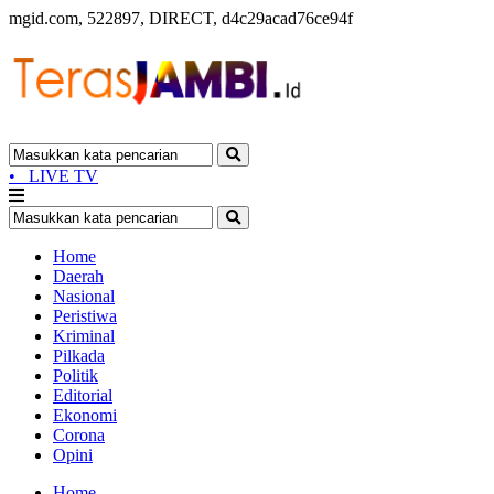
mgid.com, 522897, DIRECT, d4c29acad76ce94f
•
LIVE TV
Home
Daerah
Nasional
Peristiwa
Kriminal
Pilkada
Politik
Editorial
Ekonomi
Corona
Opini
Home