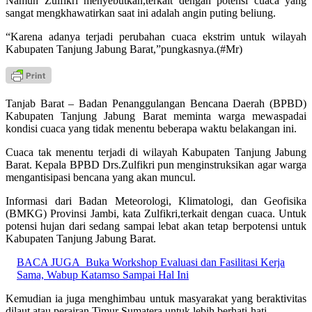
Namun Zulfikri menyebutkan,terkait dengan potensi cuaca yang
sangat mengkhawatirkan saat ini adalah angin puting beliung.
“Karena adanya terjadi perubahan cuaca ekstrim untuk wilayah
Kabupaten Tanjung Jabung Barat,”pungkasnya.(#Mr)
Tanjab Barat – Badan Penanggulangan Bencana Daerah (BPBD)
Kabupaten Tanjung Jabung Barat meminta warga mewaspadai
kondisi cuaca yang tidak menentu beberapa waktu belakangan ini.
Cuaca tak menentu terjadi di wilayah Kabupaten Tanjung Jabung
Barat. Kepala BPBD Drs.Zulfikri pun menginstruksikan agar warga
mengantisipasi bencana yang akan muncul.
Informasi dari Badan Meteorologi, Klimatologi, dan Geofisika
(BMKG) Provinsi Jambi, kata Zulfikri,terkait dengan cuaca. Untuk
potensi hujan dari sedang sampai lebat akan tetap berpotensi untuk
Kabupaten Tanjung Jabung Barat.
BACA JUGA
Buka Workshop Evaluasi dan Fasilitasi Kerja
Sama, Wabup Katamso Sampai Hal Ini
Kemudian ia juga menghimbau untuk masyarakat yang beraktivitas
dilaut atau perairan Timur Sumatera untuk lebih berhati-hati.