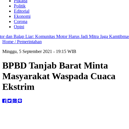
Pilkada
Politik
Editorial
Ekonomi
Corona
Opini
 Balap Liar: Komunitas Motor Harus Jadi Mitra Jaga Kamtibmas
Bup
Home /
Pemerintahan
Minggu, 5 September 2021 - 19:15 WIB
BPBD Tanjab Barat Minta
Masyarakat Waspada Cuaca
Ekstrim