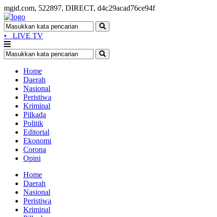
mgid.com, 522897, DIRECT, d4c29acad76ce94f
•
LIVE TV
Home
Daerah
Nasional
Peristiwa
Kriminal
Pilkada
Politik
Editorial
Ekonomi
Corona
Opini
Home
Daerah
Nasional
Peristiwa
Kriminal