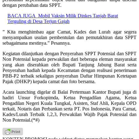
dengan perubahan data SPPT.
BACA JUGA
Mobil Vaksin Milik Dinkes Tanjab Barat
Terguling di Desa Terjun Gajah
” Kita menghimbau agar Camat, Kades dan Lurah agar segera
menyampaikan usulan pembentulan dan pemutakhiran data SPPT
sebagaimana mestinya.” Pesannya.
Kegiatan dilanjutkan dengan Penyerahan SPPT Potensial dan SPPT
Non Potensial kepada perwakilan dari beberapa eleman masyarakat
yang akan diserahkan oleh Bupati Tanjung Jabung Barat serta
Penyerahan hadiah kepada Kecamatan dengan realisasi penerimaan
PBB-P2 terbaik sekaligus penyerahan Daftar Himpunan Ketetapan
Pajak (DHKP) kepada camat dan foto bersama.
Acara launching digelar di Balai Pertemuan Kantor Bupati juga di
hadiri Unsur Forkopimda, Ketua Pengadilan Agama, Ketua
Pengadilan Negeri Kuala Tungkal, Asisten, Staf Ahli, Kepala OPD
terkait, Notaris dan Perbankan serta PT. Pos Indonesia, Para Camat,
Kades/Lurah Terbaik 1,2,3, Perwakilan Wajib Pajak Potensial dan
Non Potensial.(*#)