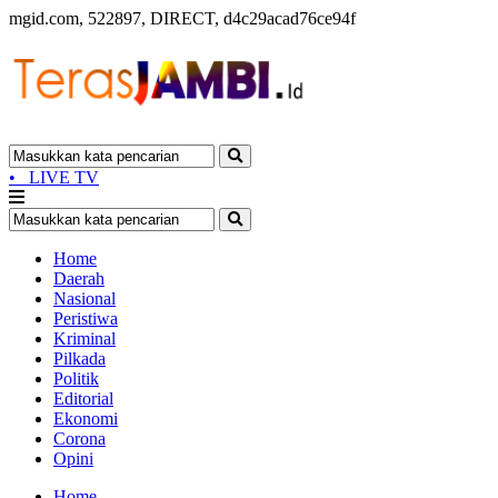
mgid.com, 522897, DIRECT, d4c29acad76ce94f
•
LIVE TV
Home
Daerah
Nasional
Peristiwa
Kriminal
Pilkada
Politik
Editorial
Ekonomi
Corona
Opini
Home