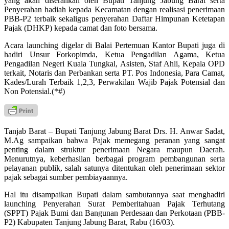
yang akan diserahkan oleh Bupati Tanjung Jabung Barat serta
Penyerahan hadiah kepada Kecamatan dengan realisasi penerimaan
PBB-P2 terbaik sekaligus penyerahan Daftar Himpunan Ketetapan
Pajak (DHKP) kepada camat dan foto bersama.
Acara launching digelar di Balai Pertemuan Kantor Bupati juga di
hadiri Unsur Forkopimda, Ketua Pengadilan Agama, Ketua
Pengadilan Negeri Kuala Tungkal, Asisten, Staf Ahli, Kepala OPD
terkait, Notaris dan Perbankan serta PT. Pos Indonesia, Para Camat,
Kades/Lurah Terbaik 1,2,3, Perwakilan Wajib Pajak Potensial dan
Non Potensial.(*#)
Tanjab Barat – Bupati Tanjung Jabung Barat Drs. H. Anwar Sadat,
M.Ag sampaikan bahwa Pajak memegang peranan yang sangat
penting dalam struktur penerimaan Negara maupun Daerah.
Menurutnya, keberhasilan berbagai program pembangunan serta
pelayanan publik, salah satunya ditentukan oleh penerimaan sektor
pajak sebagai sumber pembiayaannya.
Hal itu disampaikan Bupati dalam sambutannya saat menghadiri
launching Penyerahan Surat Pemberitahuan Pajak Terhutang
(SPPT) Pajak Bumi dan Bangunan Perdesaan dan Perkotaan (PBB-
P2) Kabupaten Tanjung Jabung Barat, Rabu (16/03).