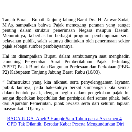
Tanjab Barat – Bupati Tanjung Jabung Barat Drs. H. Anwar Sadat,
M.Ag sampaikan bahwa Pajak memegang peranan yang sangat
penting dalam struktur penerimaan Negara maupun Daerah.
Menurutnya, keberhasilan berbagai program pembangunan serta
pelayanan publik, salah satunya ditentukan oleh penerimaan sektor
pajak sebagai sumber pembiayaannya.
Hal itu disampaikan Bupati dalam sambutannya saat menghadiri
launching Penyerahan Surat Pemberitahuan Pajak Terhutang
(SPPT) Pajak Bumi dan Bangunan Perdesaan dan Perkotaan (PBB-
P2) Kabupaten Tanjung Jabung Barat, Rabu (16/03).
“ Infrastruktur yang kita nikmati serta penyelenggaraan layanan
publik lainnya, pada hakekatnya berkat sumbangsih kita semua
dalam bentuk pajak, dengan begitu dalam pengelolaan pajak ini
sangat diperlukan kepedulian dan partisipasi dari semua pihak, baik
dari Aparatur Pemerintah, pihak Swasta serta dari seluruh lapisan
masyarakat.” Ujarnya.
BACA JUGA
Aneh!! Hampir Satu Tahun pasca Assesmen 4
OPD Tak Dilantik, Beredar Kabar Peserta Mengundurkan Diri