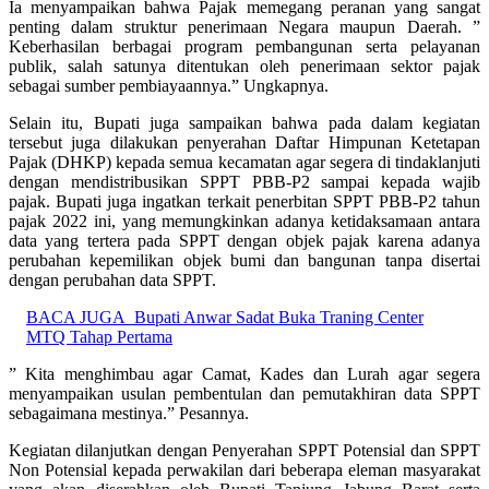
Ia menyampaikan bahwa Pajak memegang peranan yang sangat
penting dalam struktur penerimaan Negara maupun Daerah. ”
Keberhasilan berbagai program pembangunan serta pelayanan
publik, salah satunya ditentukan oleh penerimaan sektor pajak
sebagai sumber pembiayaannya.” Ungkapnya.
Selain itu, Bupati juga sampaikan bahwa pada dalam kegiatan
tersebut juga dilakukan penyerahan Daftar Himpunan Ketetapan
Pajak (DHKP) kepada semua kecamatan agar segera di tindaklanjuti
dengan mendistribusikan SPPT PBB-P2 sampai kepada wajib
pajak. Bupati juga ingatkan terkait penerbitan SPPT PBB-P2 tahun
pajak 2022 ini, yang memungkinkan adanya ketidaksamaan antara
data yang tertera pada SPPT dengan objek pajak karena adanya
perubahan kepemilikan objek bumi dan bangunan tanpa disertai
dengan perubahan data SPPT.
BACA JUGA
Bupati Anwar Sadat Buka Traning Center
MTQ Tahap Pertama
” Kita menghimbau agar Camat, Kades dan Lurah agar segera
menyampaikan usulan pembentulan dan pemutakhiran data SPPT
sebagaimana mestinya.” Pesannya.
Kegiatan dilanjutkan dengan Penyerahan SPPT Potensial dan SPPT
Non Potensial kepada perwakilan dari beberapa eleman masyarakat