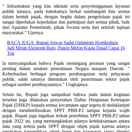
“ Infrastruktur yang kita nikmati serta penyelenggaraan layanan
publik lainnya, pada hakekatnya berkat sumbangsih kita semua
dalam bentuk pajak, dengan begitu dalam pengelolaan pajak ini
sangat diperlukan kepedulian dan partisipasi dari semua pihak, baik
dari Aparatur Pemerintah, pihak Swasta serta dari seluruh lapisan
masyarakat.” Ujarnya.
BACA JUGA
Bupati Anwar Sadat Optimistis Hortikultura
Jadi Mesin Ekonomi Baru, Panen Melon Kuala Dasal Capai 16
Ton
Ia menyampaikan bahwa Pajak memegang peranan yang sangat
penting dalam struktur penerimaan Negara maupun Daerah. ”
Keberhasilan berbagai program pembangunan serta pelayanan
publik, salah satunya ditentukan oleh penerimaan sektor pajak
sebagai sumber pembiayaannya.” Ungkapnya.
Selain itu, Bupati juga sampaikan bahwa pada dalam kegiatan
tersebut juga dilakukan penyerahan Daftar Himpunan Ketetapan
Pajak (DHKP) kepada semua kecamatan agar segera di tindaklanjuti
dengan mendistribusikan SPPT PBB-P2 sampai kepada wajib
pajak. Bupati juga ingatkan terkait penerbitan SPPT PBB-P2 tahun
pajak 2022 ini, yang memungkinkan adanya ketidaksamaan antara
data yang tertera pada SPPT dengan objek pajak karena adanya
perubahan kepemilikan objek bumi dan bangunan tanpa disertai