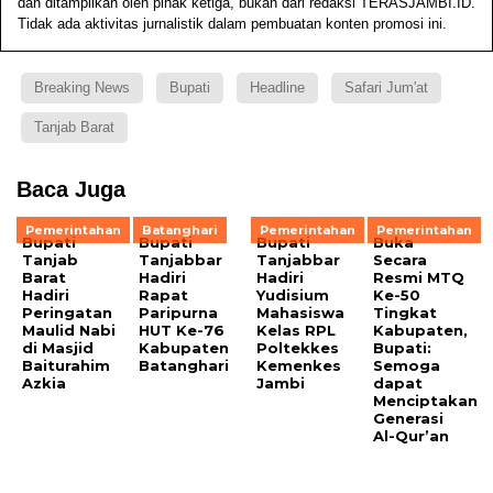
dan ditampilkan oleh pihak ketiga, bukan dari redaksi TERASJAMBI.ID.
Tidak ada aktivitas jurnalistik dalam pembuatan konten promosi ini.
Breaking News
Bupati
Headline
Safari Jum'at
Tanjab Barat
Baca Juga
Pemerintahan
Batanghari
Pemerintahan
Pemerintahan
Bupati
Bupati
Bupati
Buka
Tanjab
Tanjabbar
Tanjabbar
Secara
Barat
Hadiri
Hadiri
Resmi MTQ
Hadiri
Rapat
Yudisium
Ke-50
Peringatan
Paripurna
Mahasiswa
Tingkat
Maulid Nabi
HUT Ke-76
Kelas RPL
Kabupaten,
di Masjid
Kabupaten
Poltekkes
Bupati:
Baiturahim
Batanghari
Kemenkes
Semoga
Azkia
Jambi
dapat
Menciptakan
Generasi
Al-Qur’an