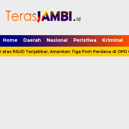
mgid.com, 522897, DIRECT, d4c29acad76ce94f
Home
Daerah
Nasional
Peristiwa
Kriminal
 atas RSUD Tanjabbar, Amankan Tiga Poin Perdana di OPD C