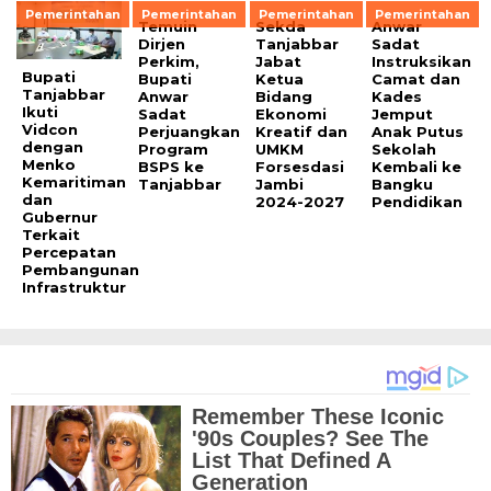
Pemerintahan
Pemerintahan
Pemerintahan
Pemerintahan
Temuin
Sekda
Anwar
Dirjen
Tanjabbar
Sadat
Perkim,
Jabat
Instruksikan
Bupati
Bupati
Ketua
Camat dan
Tanjabbar
Anwar
Bidang
Kades
Ikuti
Sadat
Ekonomi
Jemput
Vidcon
Perjuangkan
Kreatif dan
Anak Putus
dengan
Program
UMKM
Sekolah
Menko
BSPS ke
Forsesdasi
Kembali ke
Kemaritiman
Tanjabbar
Jambi
Bangku
dan
2024-2027
Pendidikan
Gubernur
Terkait
Percepatan
Pembangunan
Infrastruktur