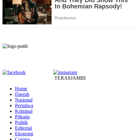
TERASJAMBI
Home
Daerah
Nasional
Peristiwa
Kriminal
Pilkada
Politik
Editorial
Ekonomi
Corona