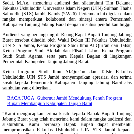
Sadat, M.Ag., menerima audiensi dan silaturahmi Tim Dekanat
Fakultas Ushuluddin Universitas Islam Negeri (UIN) Sulthan Thaha
Saifuddin (STS) Jambi, Kamis (5/2/26). Pertemuan ini digelar dalam
rangka memperkuat kolaborasi dan sinergi antara Pemerintah
Kabupaten Tanjung Jabung Barat dengan institusi pendidikan tinggi.
Audiensi yang berlangsung di Ruang Rapat Bupati Tanjung Jabung
Barat tersebut dihadiri oleh Wakil Dekan III Fakultas Ushuluddin
UIN STS Jambi, Ketua Program Studi Ilmu Al-Qur’an dan Tafsir,
Ketua Program Studi Akidah dan Filsafat Islam, Ketua Program
Studi Studi Agama, serta para Kepala Bagian di lingkungan
Pemerintah Kabupaten Tanjung Jabung Barat.
Ketua Program Studi Ilmu Al-Qur’an dan Tafsir Fakultas
Ushuluddin UIN STS Jambi menyampaikan apresiasi dan terima
kasih kepada Pemerintah Kabupaten Tanjung Jabung Barat atas
sambutan yang diberikan.
BACA JUGA
Gubernur Jambi Mendukung Penuh Program
Bupati Membangun Kabupaten Tanjab Barat
“Kami mengucapkan terima kasih kepada Bapak Bupati Tanjung
Jabung Barat yang telah menerima kami dalam rangka audiensi dan
silaturahmi. Kami berharap Bapak Bupati dapat membantu
mempromosikan Fakultas Ushuluddin UIN STS Jambi kepada