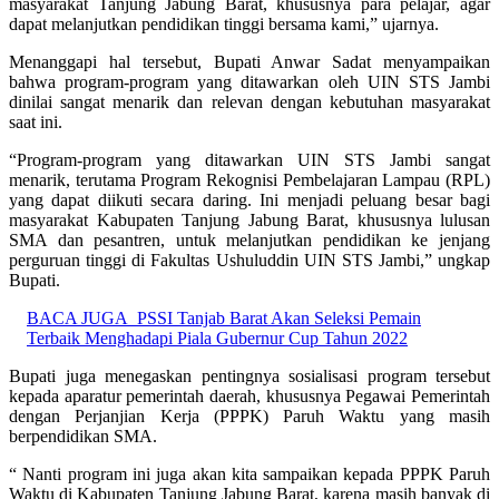
masyarakat Tanjung Jabung Barat, khususnya para pelajar, agar
dapat melanjutkan pendidikan tinggi bersama kami,” ujarnya.
Menanggapi hal tersebut, Bupati Anwar Sadat menyampaikan
bahwa program-program yang ditawarkan oleh UIN STS Jambi
dinilai sangat menarik dan relevan dengan kebutuhan masyarakat
saat ini.
“Program-program yang ditawarkan UIN STS Jambi sangat
menarik, terutama Program Rekognisi Pembelajaran Lampau (RPL)
yang dapat diikuti secara daring. Ini menjadi peluang besar bagi
masyarakat Kabupaten Tanjung Jabung Barat, khususnya lulusan
SMA dan pesantren, untuk melanjutkan pendidikan ke jenjang
perguruan tinggi di Fakultas Ushuluddin UIN STS Jambi,” ungkap
Bupati.
BACA JUGA
PSSI Tanjab Barat Akan Seleksi Pemain
Terbaik Menghadapi Piala Gubernur Cup Tahun 2022
Bupati juga menegaskan pentingnya sosialisasi program tersebut
kepada aparatur pemerintah daerah, khususnya Pegawai Pemerintah
dengan Perjanjian Kerja (PPPK) Paruh Waktu yang masih
berpendidikan SMA.
“ Nanti program ini juga akan kita sampaikan kepada PPPK Paruh
Waktu di Kabupaten Tanjung Jabung Barat, karena masih banyak di