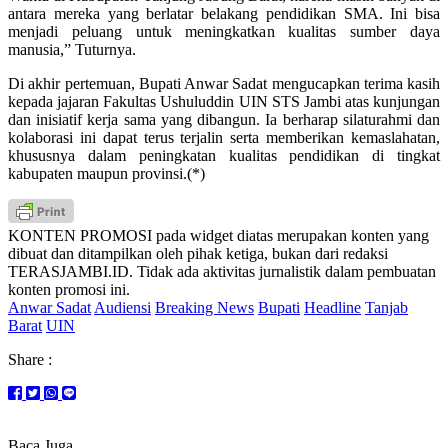
antara mereka yang berlatar belakang pendidikan SMA. Ini bisa
menjadi peluang untuk meningkatkan kualitas sumber daya
manusia,” Tuturnya.
Di akhir pertemuan, Bupati Anwar Sadat mengucapkan terima kasih
kepada jajaran Fakultas Ushuluddin UIN STS Jambi atas kunjungan
dan inisiatif kerja sama yang dibangun. Ia berharap silaturahmi dan
kolaborasi ini dapat terus terjalin serta memberikan kemaslahatan,
khususnya dalam peningkatan kualitas pendidikan di tingkat
kabupaten maupun provinsi.(*)
KONTEN PROMOSI pada widget diatas merupakan konten yang
dibuat dan ditampilkan oleh pihak ketiga, bukan dari redaksi
TERASJAMBI.ID. Tidak ada aktivitas jurnalistik dalam pembuatan
konten promosi ini.
Anwar Sadat
Audiensi
Breaking News
Bupati
Headline
Tanjab
Barat
UIN
Share :
Baca Juga