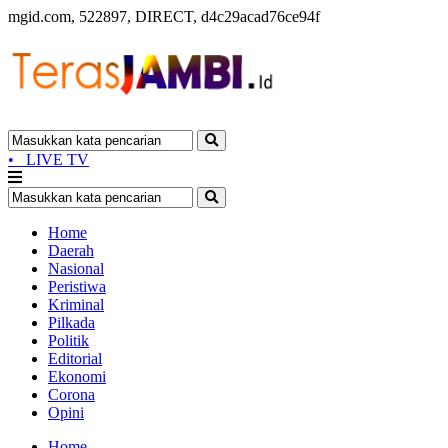
mgid.com, 522897, DIRECT, d4c29acad76ce94f
•
LIVE TV
Home
Daerah
Nasional
Peristiwa
Kriminal
Pilkada
Politik
Editorial
Ekonomi
Corona
Opini
Home