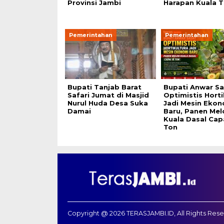
Provinsi Jambi
Harapan Kuala T
Pemerintahan
Pemerintahan
Bupati Tanjab Barat
Bupati Anwar S
Safari Jumat di Masjid
Optimistis Horti
Nurul Huda Desa Suka
Jadi Mesin Ekon
Damai
Baru, Panen Mel
Kuala Dasal Cap
Ton
Copyright @ 2026 TERASJAMBI.ID, All Rights Res