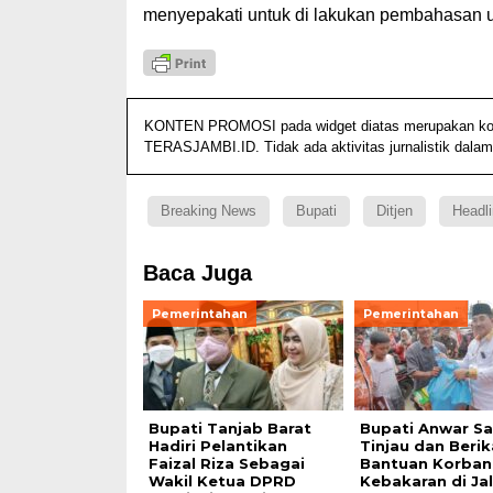
menyepakati untuk di lakukan pembahasan u
KONTEN PROMOSI pada widget diatas merupakan konten
TERASJAMBI.ID. Tidak ada aktivitas jurnalistik dalam
Breaking News
Bupati
Ditjen
Headli
Baca Juga
Pemerintahan
Pemerintahan
Bupati Tanjab Barat
Bupati Anwar S
Hadiri Pelantikan
Tinjau dan Beri
Faizal Riza Sebagai
Bantuan Korban
Wakil Ketua DPRD
Kebakaran di Ja