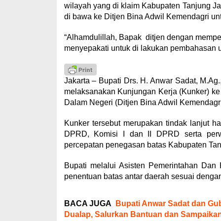
wilayah yang di klaim Kabupaten Tanjung Ja
di bawa ke Ditjen Bina Adwil Kemendagri unt
“Alhamdulillah, Bapak ditjen dengan memp
menyepakati untuk di lakukan pembahasan u
Jakarta – Bupati Drs. H. Anwar Sadat, M.A
melaksanakan Kunjungan Kerja (Kunker) ke 
Dalam Negeri (Ditjen Bina Adwil Kemendagri)
Kunker tersebut merupakan tindak lanjut 
DPRD, Komisi I dan II DPRD serta perwa
percepatan penegasan batas Kabupaten Tan
Bupati melalui Asisten Pemerintahan Dan 
penentuan batas antar daerah sesuai denga
BACA JUGA
Bupati Anwar Sadat dan Gu
Dualap, Salurkan Bantuan dan Sampaika