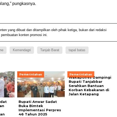
lang,” pungkasnya.
 yang dibuat dan ditampilkan oleh pihak ketiga, bukan dari redaksi
 pembuatan konten promosi ini.
ne
Kemendagri
Tanjab Barat
tapal batas
Pemerintahan
Pemerintahan
Wakapolres Dampingi
Bupati Tanjabbar
Serahkan Bantuan
Korban Kebakaran di
Jalan Ketapang
adat
Bupati Anwar Sadat
kan
Buka Bimtek
Implementasi Perpres
lan
46 Tahun 2025