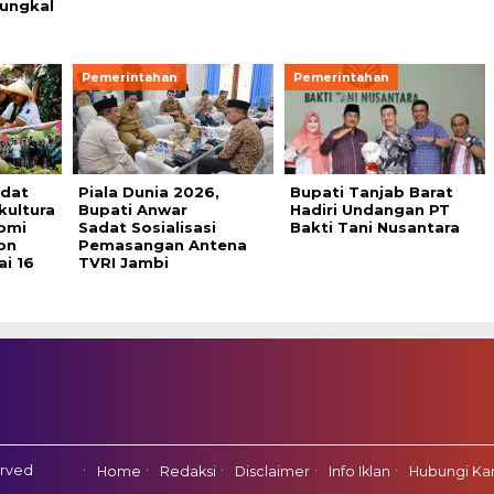
ungkal
Pemerintahan
Pemerintahan
adat
Piala Dunia 2026,
Bupati Tanjab Barat
kultura
Bupati Anwar
Hadiri Undangan PT
omi
Sadat Sosialisasi
Bakti Tani Nusantara
on
Pemasangan Antena
ai 16
TVRI Jambi
erved
Home
Redaksi
Disclaimer
Info Iklan
Hubungi Ka