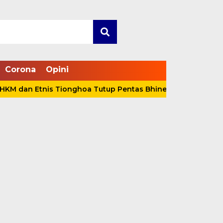
Corona
Opini
Etnis Tionghoa Tutup Pentas Bhineka Kebangsaan, Anwar Sa