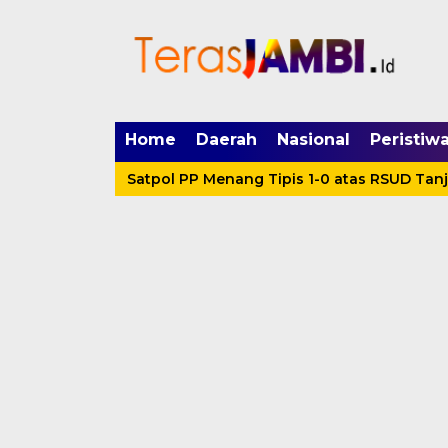
mgid.com, 522897, DIRECT, d4c29acad76ce94f
Home
Daerah
Nasional
Peristiw
a
Satpol PP Menang Tipis 1-0 atas RSUD Tanjabbar, 