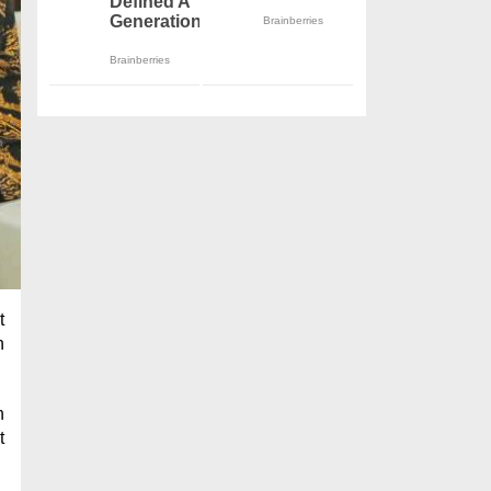
t
n
n
t