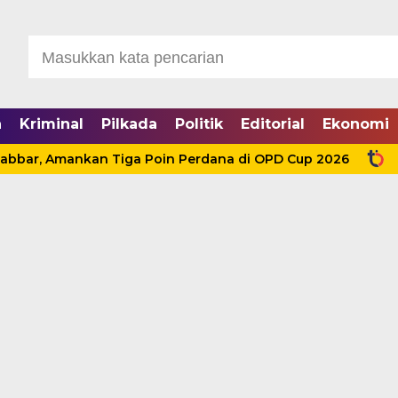
a
Kriminal
Pilkada
Politik
Editorial
Ekonomi
Amankan Tiga Poin Perdana di OPD Cup 2026
HKM dan 