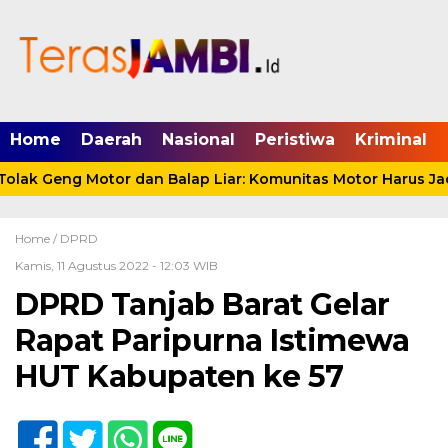
mgid.com, 522897, DIRECT, d4c29acad76ce94f
Home
Daerah
Nasional
Peristiwa
Kriminal
ak Geng Motor dan Balap Liar: Komunitas Motor Harus Jadi
Home /
DPRD
Kamis, 11 Agustus 2022 - 12:03 WIB
DPRD Tanjab Barat Gelar
Rapat Paripurna Istimewa
HUT Kabupaten ke 57