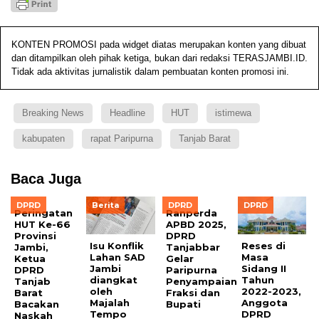
KONTEN PROMOSI pada widget diatas merupakan konten yang dibuat
dan ditampilkan oleh pihak ketiga, bukan dari redaksi TERASJAMBI.ID.
Tidak ada aktivitas jurnalistik dalam pembuatan konten promosi ini.
Breaking News
Headline
HUT
istimewa
kabupaten
rapat Paripurna
Tanjab Barat
Baca Juga
DPRD
Berita
DPRD
DPRD
Peringatan
Ranperda
HUT Ke-66
APBD 2025,
Provinsi
DPRD
Isu Konflik
Reses di
Jambi,
Tanjabbar
Lahan SAD
Masa
Ketua
Gelar
Jambi
Sidang II
DPRD
Paripurna
diangkat
Tahun
Tanjab
Penyampaian
oleh
2022-2023,
Barat
Fraksi dan
Majalah
Anggota
Bacakan
Bupati
Tempo
DPRD
Naskah