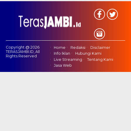
Copyright @ 2026
Home
Redaksi
Disclaimer
TERASJAMBI.ID, All
Info Iklan
Hubungi Kami
Rights Reserved
Live Streaming
Tentang Kami
Jasa Web