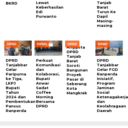
Lewat
Tanjab
BKRD
Keberhasilan
Barat
Edi
Turun Ke
Purwanto
Dapil
Masing-
masing
DPRD
DPRD
DPRD
DPRD
Anggota
DPRD
Tanjab
DPRD
Perkuat
DPRD
Barat
Tanjabbar
Komunikasi
Tanjabbar
Soroti
Gelar
dan
Gelar FGD
Bangunan
Paripurna
Kolaborasi,
Ranperda
Proyek
ke Tiga,
Bupati
Inisiatif,
Pasar di
LKPJ
Anwar
Program
Seberang
Bupati
Sadat
Jaminan
Kota
Tahun
Coffee
Sosial
Mangkrak
2024 dan
Morning
Ketenagakerj
Pembentukan
Bersama
dan
Pansus
DPRD
Keolahragaan
Ranperda
Daerah