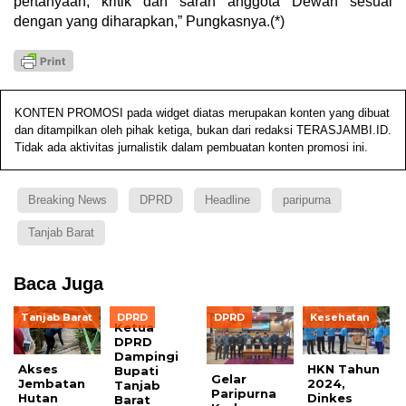
pertanyaan, kritik dan saran anggota Dewan sesuai
dengan yang diharapkan,” Pungkasnya.(*)
KONTEN PROMOSI pada widget diatas merupakan konten yang dibuat
dan ditampilkan oleh pihak ketiga, bukan dari redaksi TERASJAMBI.ID.
Tidak ada aktivitas jurnalistik dalam pembuatan konten promosi ini.
Breaking News
DPRD
Headline
paripurna
Tanjab Barat
Baca Juga
Tanjab Barat
DPRD
DPRD
Kesehatan
Ketua
DPRD
Dampingi
Akses
HKN Tahun
Bupati
Gelar
Jembatan
2024,
Tanjab
Paripurna
Hutan
Dinkes
Barat