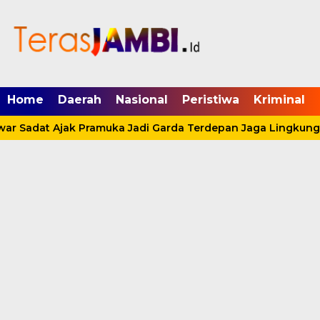
mgid.com, 522897, DIRECT, d4c29acad76ce94f
Home
Daerah
Nasional
Peristiwa
Kriminal
r Sadat Ajak Pramuka Jadi Garda Terdepan Jaga Lingkungan