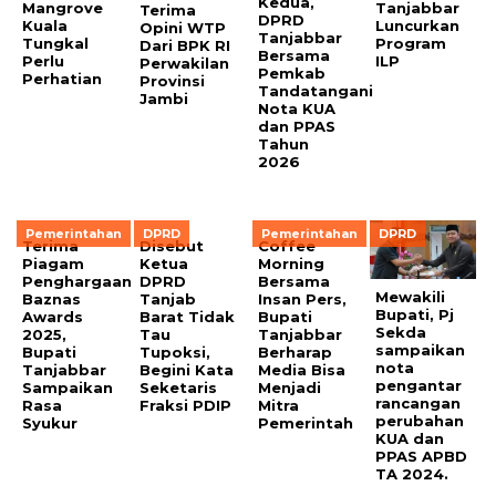
Kedua,
Mangrove
Tanjabbar
Terima
DPRD
Kuala
Luncurkan
Opini WTP
Tanjabbar
Tungkal
Program
Dari BPK RI
Bersama
Perlu
ILP
Perwakilan
Pemkab
Perhatian
Provinsi
Tandatangani
Jambi
Nota KUA
dan PPAS
Tahun
2026
Pemerintahan
DPRD
Pemerintahan
DPRD
Terima
Disebut
Coffee
Piagam
Ketua
Morning
Penghargaan
DPRD
Bersama
Mewakili
Baznas
Tanjab
Insan Pers,
Bupati, Pj
Awards
Barat Tidak
Bupati
Sekda
2025,
Tau
Tanjabbar
sampaikan
Bupati
Tupoksi,
Berharap
nota
Tanjabbar
Begini Kata
Media Bisa
pengantar
Sampaikan
Seketaris
Menjadi
rancangan
Rasa
Fraksi PDIP
Mitra
perubahan
Syukur
Pemerintah
KUA dan
PPAS APBD
TA 2024.