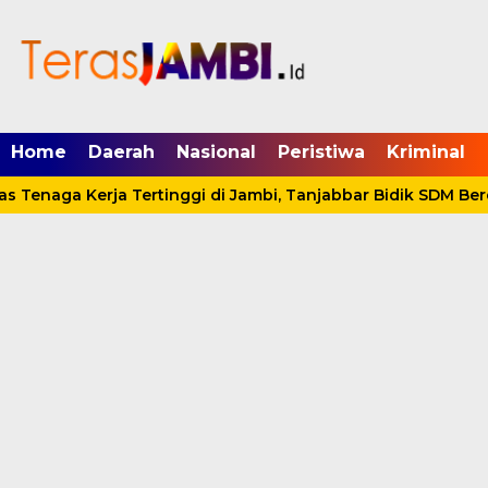
mgid.com, 522897, DIRECT, d4c29acad76ce94f
Home
Daerah
Nasional
Peristiwa
Kriminal
s Tenaga Kerja Tertinggi di Jambi, Tanjabbar Bidik SDM Berd