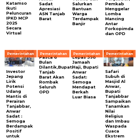
Katamso
Sadat
Salurkan
Pemkab
Ikuti
Apresiasi
Bantuan
Menggelar
Peluncuran
ASN Tanjab
Warga
Lomba
IPKD MCP
Barat
Terdampak
Mancing
2025
Banjir
Antar
Secara
Forkopimda
Virtual
dan OPD
Pemerintahan
Pemerintahan
Pemerintahan
Pemerintahan
Pasca 6
Lepas 398
Bulan
Jamaah
Dilantik,Bupati
Haji, Bupati
Investor
Safari
Tanjab
Anwar
Jepang
Subuh di
Barat Akan
Sadat:
Lirik
Masjid Al
Rombak
Semoga
Potensi
Anwar,
Seluruh
Mendapat
Udang
Bupati
OPD
Berkah
Mantis di
Tanjabbar
Luar Biasa
Perairan
Sampaikan
Tanjabbar,
Tanamkan
Anwar
Nilai
Sadat :
Religius
Semoga
dan Imbau
Berdampak
Waspada
Positif
Cuaca
untuk
Ekstrem