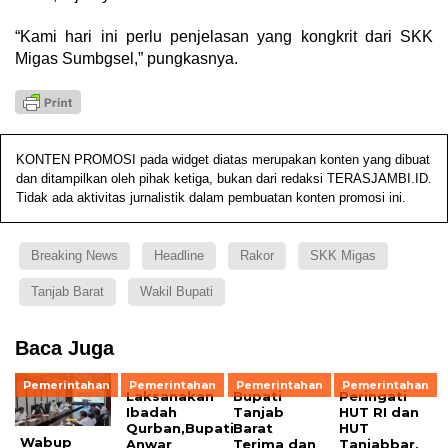
“Kami hari ini perlu penjelasan yang kongkrit dari SKK
Migas Sumbgsel,” pungkasnya.
KONTEN PROMOSI pada widget diatas merupakan konten yang dibuat
dan ditampilkan oleh pihak ketiga, bukan dari redaksi TERASJAMBI.ID.
Tidak ada aktivitas jurnalistik dalam pembuatan konten promosi ini.
Breaking News
Headline
Rakor
SKK Migas
Tanjab Barat
Wakil Bupati
Baca Juga
Pemerintahan
Pemerintahan
Pemerintahan
Pemerintahan
Laksanakan
Bupati
Peringati
Ibadah
Tanjab
HUT RI dan
Qurban,Bupati
Barat
HUT
Wabup
Anwar
Terima dan
Tanjabbar,