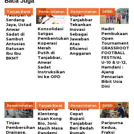
Baca Juga
Tanjab Barat
Pemerintahan
Pemerintahan
DPRD
Tausiyah di
Bupati
Serdang
Tanjabbar
Jaya, Ustad
Tekankan
Konsolidasi
Hadiri
Anwar
Inovasi
Satgas
Pembukaan
Sadat di
Sebagai
Pembentukan
Open
Sambut
Jawaban
Koperasi
Tournament
Antusias
Atas
Merah
GRASSROOT
Ratusan
Efisiensi
Putih di
FOOTBALL
Ibu Ibu
Anggaran
Tanjabbar,
FESTIVAL
BKMT
Anwar
U-10 & U-12,
Sadat
Hamdani :
Instruksikan
Ajang
Ini ke OPD
Pencarian
Bibit Usia
Dini
Pemerintahan
Tanjab Barat
Pemerintahan
DPRD
Ibadah di
Respons
Klenteng
Cepat
Kuan Kong
Bupati
Tinjau
Paripurna
Bio, Joni:
Tanjabbar
Pembersihan
Kedua,
Masih Masa
Beri Bedah
Drainase,
Fraksi
Pandemi
Rumah