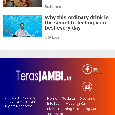
Copyright @ 2026
Home
Redaksi
Disclaimer
TERASJAMBI.ID, All
Info Iklan
Hubungi Kami
Rights Reserved
Live Streaming
Tentang Kami
Jasa Web