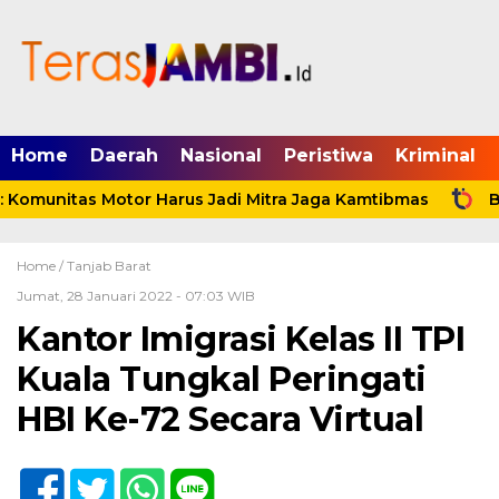
mgid.com, 522897, DIRECT, d4c29acad76ce94f
Home
Daerah
Nasional
Peristiwa
Kriminal
Komunitas Motor Harus Jadi Mitra Jaga Kamtibmas
Bup
Home /
Tanjab Barat
Jumat, 28 Januari 2022 - 07:03 WIB
Kantor Imigrasi Kelas II TPI
Kuala Tungkal Peringati
HBI Ke-72 Secara Virtual