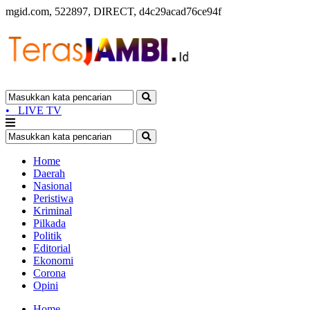
mgid.com, 522897, DIRECT, d4c29acad76ce94f
•
LIVE TV
Home
Daerah
Nasional
Peristiwa
Kriminal
Pilkada
Politik
Editorial
Ekonomi
Corona
Opini
Home