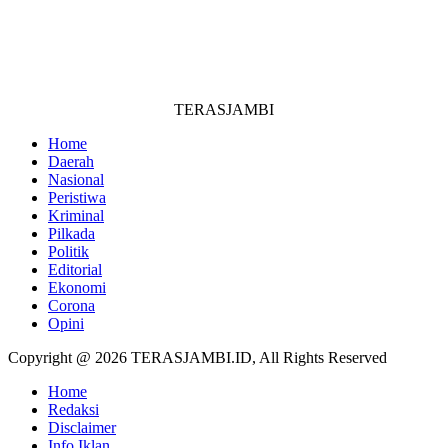
TERASJAMBI
Home
Daerah
Nasional
Peristiwa
Kriminal
Pilkada
Politik
Editorial
Ekonomi
Corona
Opini
Copyright @ 2026 TERASJAMBI.ID, All Rights Reserved
Home
Redaksi
Disclaimer
Info Iklan