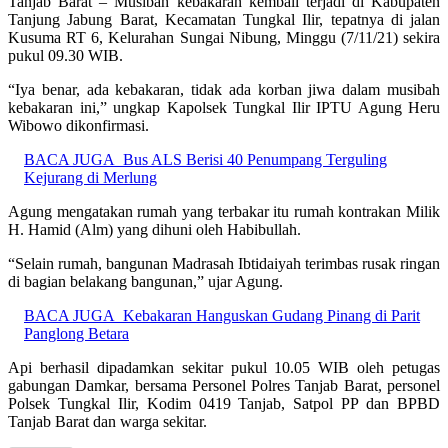
Tanjab Barat – Musibah kebakaran kembali terjadi di Kabupaten
Tanjung Jabung Barat, Kecamatan Tungkal Ilir, tepatnya di jalan
Kusuma RT 6, Kelurahan Sungai Nibung, Minggu (7/11/21) sekira
pukul 09.30 WIB.
“Iya benar, ada kebakaran, tidak ada korban jiwa dalam musibah
kebakaran ini,” ungkap Kapolsek Tungkal Ilir IPTU Agung Heru
Wibowo dikonfirmasi.
BACA JUGA
Bus ALS Berisi 40 Penumpang Terguling
Kejurang di Merlung
Agung mengatakan rumah yang terbakar itu rumah kontrakan Milik
H. Hamid (Alm) yang dihuni oleh Habibullah.
“Selain rumah, bangunan Madrasah Ibtidaiyah terimbas rusak ringan
di bagian belakang bangunan,” ujar Agung.
BACA JUGA
Kebakaran Hanguskan Gudang Pinang di Parit
Panglong Betara
Api berhasil dipadamkan sekitar pukul 10.05 WIB oleh petugas
gabungan Damkar, bersama Personel Polres Tanjab Barat, personel
Polsek Tungkal Ilir, Kodim 0419 Tanjab, Satpol PP dan BPBD
Tanjab Barat dan warga sekitar.