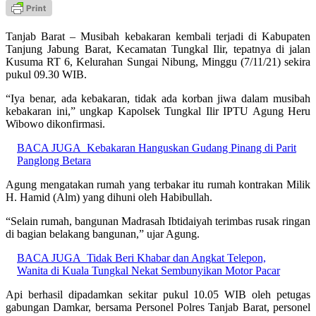
Tanjab Barat – Musibah kebakaran kembali terjadi di Kabupaten
Tanjung Jabung Barat, Kecamatan Tungkal Ilir, tepatnya di jalan
Kusuma RT 6, Kelurahan Sungai Nibung, Minggu (7/11/21) sekira
pukul 09.30 WIB.
“Iya benar, ada kebakaran, tidak ada korban jiwa dalam musibah
kebakaran ini,” ungkap Kapolsek Tungkal Ilir IPTU Agung Heru
Wibowo dikonfirmasi.
BACA JUGA
Kebakaran Hanguskan Gudang Pinang di Parit
Panglong Betara
Agung mengatakan rumah yang terbakar itu rumah kontrakan Milik
H. Hamid (Alm) yang dihuni oleh Habibullah.
“Selain rumah, bangunan Madrasah Ibtidaiyah terimbas rusak ringan
di bagian belakang bangunan,” ujar Agung.
BACA JUGA
Tidak Beri Khabar dan Angkat Telepon,
Wanita di Kuala Tungkal Nekat Sembunyikan Motor Pacar
Api berhasil dipadamkan sekitar pukul 10.05 WIB oleh petugas
gabungan Damkar, bersama Personel Polres Tanjab Barat, personel