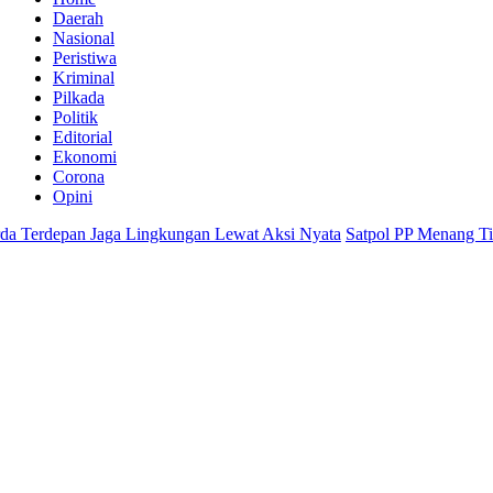
Daerah
Nasional
Peristiwa
Kriminal
Pilkada
Politik
Editorial
Ekonomi
Corona
Opini
erdepan Jaga Lingkungan Lewat Aksi Nyata
Satpol PP Menang Tipis 