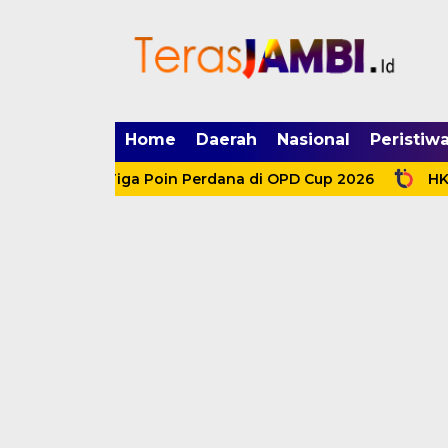
mgid.com, 522897, DIRECT, d4c29acad76ce94f
Home
Daerah
Nasional
Peristiw
mankan Tiga Poin Perdana di OPD Cup 2026
HKM dan E