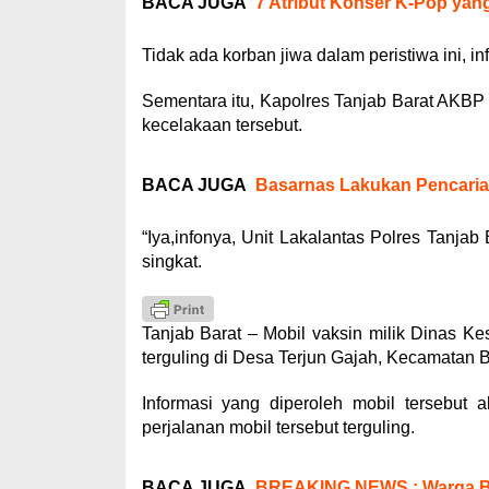
BACA JUGA
7 Atribut Konser K-Pop yang
Tidak ada korban jiwa dalam peristiwa ini, i
Sementara itu, Kapolres Tanjab Barat AKB
kecelakaan tersebut.
BACA JUGA
Basarnas Lakukan Pencaria
“Iya,infonya, Unit Lakalantas Polres Tanjab
singkat.
Tanjab Barat – Mobil vaksin milik Dinas K
terguling di Desa Terjun Gajah, Kecamatan B
Informasi yang diperoleh mobil tersebut
perjalanan mobil tersebut terguling.
BACA JUGA
BREAKING NEWS : Warga BT