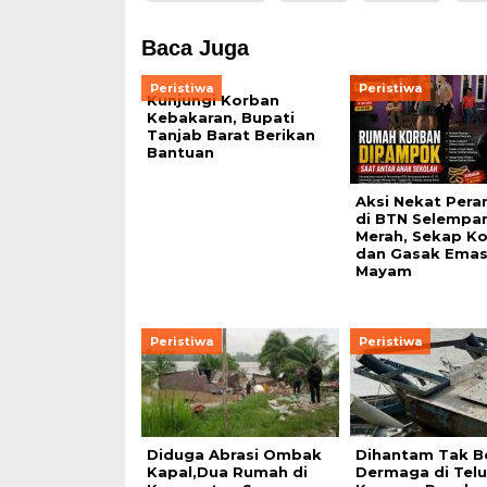
Baca Juga
Peristiwa
Peristiwa
Kunjungi Korban
Kebakaran, Bupati
Tanjab Barat Berikan
Bantuan
Aksi Nekat Per
di BTN Selempa
Merah, Sekap K
dan Gasak Emas
Mayam
Peristiwa
Peristiwa
Diduga Abrasi Ombak
Dihantam Tak B
Kapal,Dua Rumah di
Dermaga di Tel