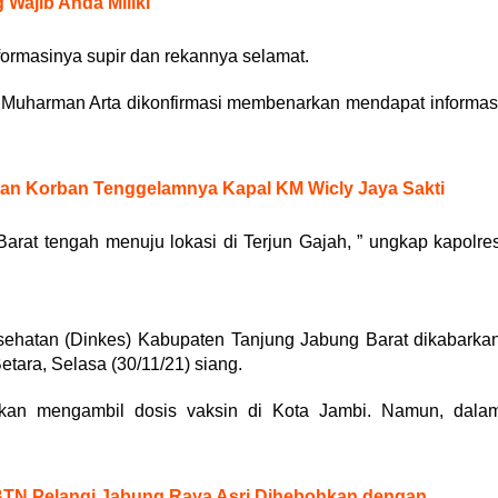
 Wajib Anda Miliki
nformasinya supir dan rekannya selamat.
P Muharman Arta dikonfirmasi membenarkan mendapat informas
an Korban Tenggelamnya Kapal KM Wicly Jaya Sakti
 Barat tengah menuju lokasi di Terjun Gajah, ” ungkap kapolre
esehatan (Dinkes) Kabupaten Tanjung Jabung Barat dikabarka
etara, Selasa (30/11/21) siang.
 akan mengambil dosis vaksin di Kota Jambi. Namun, dala
N Pelangi Jabung Raya Asri Dihebohkan dengan