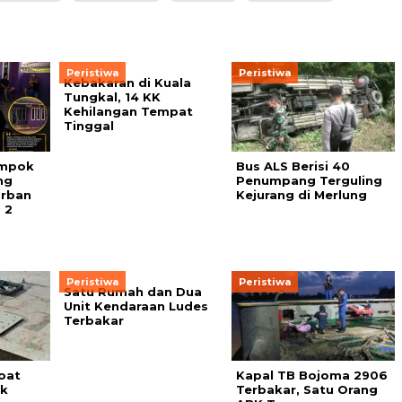
Peristiwa
Peristiwa
Kebakaran di Kuala
Tungkal, 14 KK
Kehilangan Tempat
Tinggal
ampok
Bus ALS Berisi 40
ng
Penumpang Terguling
orban
Kejurang di Merlung
 2
Peristiwa
Peristiwa
Satu Rumah dan Dua
Unit Kendaraan Ludes
Terbakar
oat
Kapal TB Bojoma 2906
uk
Terbakar, Satu Orang