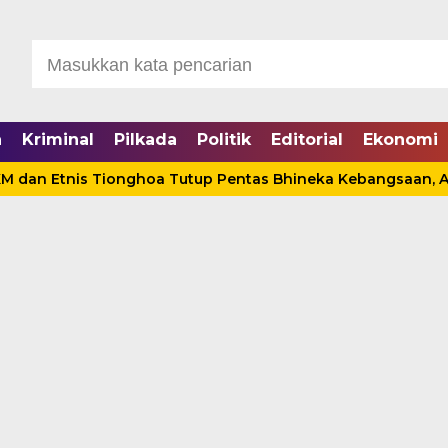
a
Kriminal
Pilkada
Politik
Editorial
Ekonomi
tnis Tionghoa Tutup Pentas Bhineka Kebangsaan, Anwar Sad