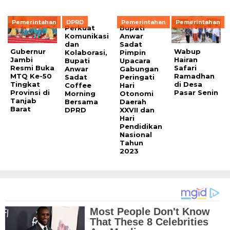
Pemerintahan
DPRD
Pemerintahan
Pemerintahan
Perkuat
Bupati
Komunikasi
Anwar
dan
Sadat
Gubernur
Wabup
Kolaborasi,
Pimpin
Jambi
Hairan
Bupati
Upacara
Resmi Buka
Safari
Anwar
Gabungan
MTQ Ke-50
Ramadhan
Sadat
Peringati
Tingkat
di Desa
Coffee
Hari
Provinsi di
Pasar Senin
Morning
Otonomi
Tanjab
Bersama
Daerah
Barat
DPRD
XXVII dan
Hari
Pendidikan
Nasional
Tahun
2023