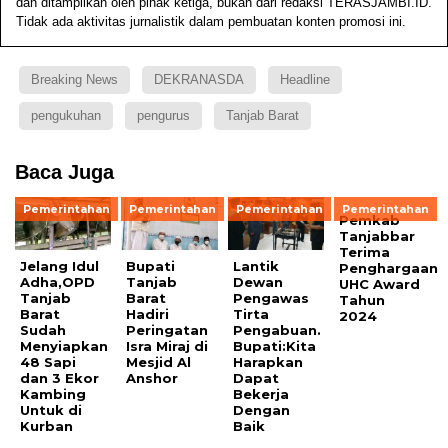
dan ditampilkan oleh pihak ketiga, bukan dari redaksi TERASJAMBI.ID.
Tidak ada aktivitas jurnalistik dalam pembuatan konten promosi ini.
Breaking News
DEKRANASDA
Headline
pengukuhan
pengurus
Tanjab Barat
Baca Juga
Pemerintahan
Pemerintahan
Pemerintahan
Pemerintahan
Pemkab
Tanjabbar
Terima
Jelang Idul
Bupati
Lantik
Penghargaan
Adha,OPD
Tanjab
Dewan
UHC Award
Tanjab
Barat
Pengawas
Tahun
Barat
Hadiri
Tirta
2024
Sudah
Peringatan
Pengabuan.
Menyiapkan
Isra Miraj di
Bupati:Kita
48 Sapi
Mesjid Al
Harapkan
dan 3 Ekor
Anshor
Dapat
Kambing
Bekerja
Untuk di
Dengan
Kurban
Baik