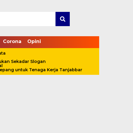
Corona
Opini
ata
Bukan Sekadar Slogan
al
pang untuk Tenaga Kerja Tanjabbar