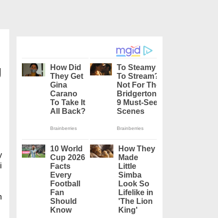
g
y
i
n