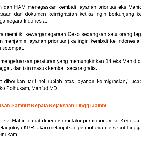
m dan HAM menegaskan kembali layanan prioritas eks Mahi
aan dan dokumen keimigrasian ketika ingin berkunjung k
ga negara Indonesia.
nya memiliki kewarganegaraan Ceko sedangkan satu orang lag
enjamin layanan prioritas jika ingin kembali ke Indonesia,
u setempat.
mengeluarkan peraturan yang memungkinkan 14 eks Mahid d
ggal, dan izin masuk kembali secara gratis.
diberikan tarif nol rupiah atas layanan keimigrasian,” uca
ko Polhukam, Mahfud MD.
Pisah Sambut Kepala Kejaksaan Tinggi Jambi
uk eks Mahid dapat diperoleh melalui permohonan ke Kedutaa
Selanjutnya KBRI akan melanjutkan permohonan tersebut hingg
olhukam.