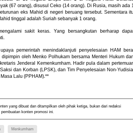
k (67 orang), disusul Ceko (14 orang). Di Rusia, masih ada 
keturunan eks Mahid di negeri beruang tersebut. Sementara it
ahid tinggal adalah Suriah sebanyak 1 orang.
engalami sakit keras. Yang bersangkutan berharap dapa
i.
paya pemerintah menindaklanjuti penyelesaian HAM bera
ah dipimpin oleh Menko Polhukam bersama Menteri Hukum da
kretaris Jenderal Kemenkumham. Hadir pula dalam pertemua
 Saksi dan Korban (LPSK), dan Tim Penyelesaian Non-Yudisia
 Masa Lalu (PPHAM).**
 yang dibuat dan ditampilkan oleh pihak ketiga, bukan dari redaksi
 pembuatan konten promosi ini.
m
Menkumham