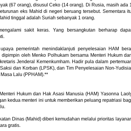
k (67 orang), disusul Ceko (14 orang). Di Rusia, masih ada 
keturunan eks Mahid di negeri beruang tersebut. Sementara it
ahid tinggal adalah Suriah sebanyak 1 orang.
engalami sakit keras. Yang bersangkutan berharap dapa
i.
paya pemerintah menindaklanjuti penyelesaian HAM bera
ah dipimpin oleh Menko Polhukam bersama Menteri Hukum da
kretaris Jenderal Kemenkumham. Hadir pula dalam pertemua
 Saksi dan Korban (LPSK), dan Tim Penyelesaian Non-Yudisia
 Masa Lalu (PPHAM).**
enteri Hukum dan Hak Asasi Manusia (HAM) Yasonna Laol
n kedua menteri ini untuk memberikan peluang repatriasi bag
lu.
atan Dinas (Mahid) diberi kemudahan melalui prioritas layana
ara gratis.