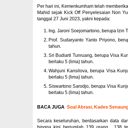
Per hari ini, Kemenkumham telah memberikan
Mahid sejak Kick Off Penyelesaian Non Yu
tanggal 27 Juni 2023, yakni kepada:
Ing. Jaroni Soejomartono, berupa Izin 
Prof. Sudaryanto Yanto Priyono, beru
tahun.
Sri Budiarti Tunruang, berupa Visa Ku
berlaku 5 (lima) tahun.
Wahjuni Kansilova, berupa Visa Kunj
berlaku 5 (lima) tahun.
Siswartono Sarodjo, berupa Visa Kunj
berlaku 5 (lima) tahun.
BACA JUGA
Soal Abrasi, Kades Senaung
Secara keseluruhan, berdasarkan data dar
hingga kini berjumlah 139 orang. 138 t