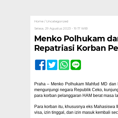
Home /
Uncategorized
Selasa, 29 Agustus 2023 - 19:17 WIB
Menko Polhukam d
Repatriasi Korban P
Praha – Menko Polhukam Mahfud MD dan M
mengunjungi negara Republik Ceko, kunjunga
para korban pelanggaran HAM berat masa la
Para korban itu, khususnya eks Mahasiswa Ik
visa, izin tinggal, dan izin masuk kembali sec