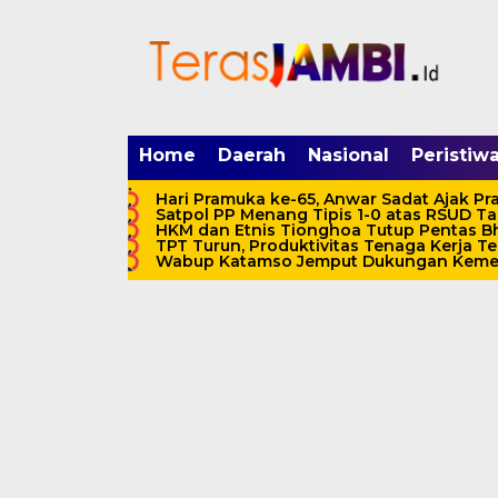
mgid.com, 522897, DIRECT, d4c29acad76ce94f
Home
Daerah
Nasional
Peristiw
Hari Pramuka ke-65, Anwar Sadat Ajak P
Satpol PP Menang Tipis 1-0 atas RSUD T
HKM dan Etnis Tionghoa Tutup Pentas Bh
TPT Turun, Produktivitas Tenaga Kerja Te
Wabup Katamso Jemput Dukungan Kemena