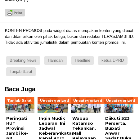
KONTEN PROMOSI pada widget diatas merupakan konten yang dibuat
dan ditampilkan oleh pihak ketiga, bukan dari redaksi TERASJAMBI.ID.
Tidak ada aktivitas jurnalistik dalam pembuatan konten promosi ini.
Breaking News
Hamdani
Headline
ketua DPRD
Tanjab Barat
Baca Juga
Tanjab Barat
Uncategorized
Uncategorized
Uncategorized
Peringati
Ingin Mudik
Wabup
Diikuti 323
HUT
Lebaran, Ini
Katamso
Perserta,
Provinsi
Jadwal
Tekankan,
Bupati
Jambi ke-
Keberangkatan
Mall
Anwar
68,
Kapal Roro
Pelayanan
Sadat Buka