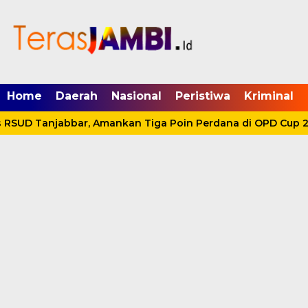
mgid.com, 522897, DIRECT, d4c29acad76ce94f
Home
Daerah
Nasional
Peristiwa
Kriminal
 RSUD Tanjabbar, Amankan Tiga Poin Perdana di OPD Cup 20