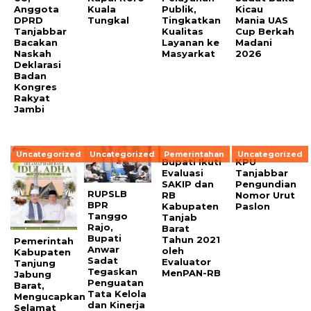
Anggota
Kuala
Publik,
Kicau
DPRD
Tungkal
Tingkatkan
Mania UAS
Tanjabbar
Kualitas
Cup Berkah
Bacakan
Layanan ke
Madani
Naskah
Masyarkat
2026
Deklarasi
Badan
Kongres
Rakyat
Jambi
Uncategorized
Uncategorized
Pemerintahan
Uncategorized
Bupati Ikuti
KPU
Evaluasi
Tanjabbar
SAKIP dan
Pengundian
RUPSLB
RB
Nomor Urut
BPR
Kabupaten
Paslon
Tanggo
Tanjab
Rajo,
Barat
Bupati
Tahun 2021
Pemerintah
Anwar
oleh
Kabupaten
Sadat
Evaluator
Tanjung
Tegaskan
MenPAN-RB
Jabung
Penguatan
Barat,
Tata Kelola
Mengucapkan
dan Kinerja
Selamat