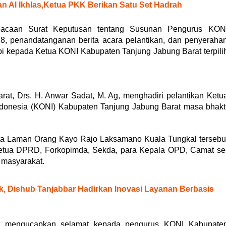
an Al Ikhlas,Ketua PKK Berikan Satu Set Hadrah
mbacaan Surat Keputusan tentang Susunan Pengurus KON
, penandatanganan berita acara pelantikan, dan penyeraha
i kepada Ketua KONI Kabupaten Tanjung Jabung Barat terpili
t, Drs. H. Anwar Sadat, M. Ag, menghadiri pelantikan Ketu
donesia (KONI) Kabupaten Tanjung Jabung Barat masa bhakt
ota Laman Orang Kayo Rajo Laksamano Kuala Tungkal tersebu
, Ketua DPRD, Forkopimda, Sekda, para Kepala OPD, Camat se
 masyarakat.
k, Dishub Tanjabbar Hadirkan Inovasi Layanan Berbasis
t mengucapkan selamat kepada pengurus KONI Kabupate