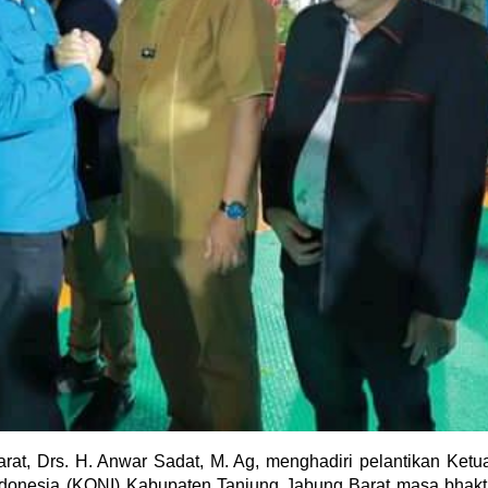
t, Drs. H. Anwar Sadat, M. Ag, menghadiri pelantikan Ketu
donesia (KONI) Kabupaten Tanjung Jabung Barat masa bhakt