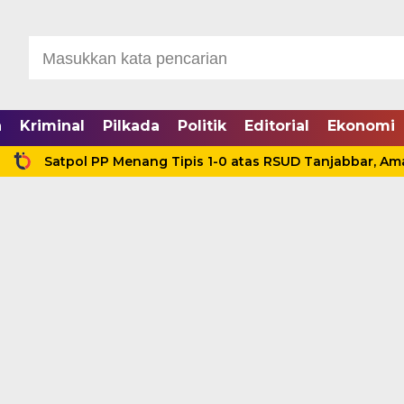
a
Kriminal
Pilkada
Politik
Editorial
Ekonomi
tpol PP Menang Tipis 1-0 atas RSUD Tanjabbar, Amankan Ti