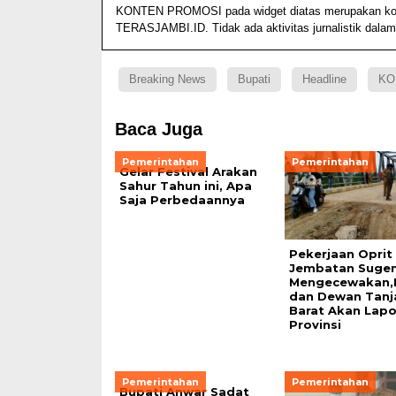
KONTEN PROMOSI pada widget diatas merupakan konten
TERASJAMBI.ID. Tidak ada aktivitas jurnalistik dalam
Breaking News
Bupati
Headline
KO
Baca Juga
Pemerintahan
Pemerintahan
Gelar Festival Arakan
Sahur Tahun ini, Apa
Saja Perbedaannya
Pekerjaan Oprit
Jembatan Suge
Mengecewakan,
dan Dewan Tanj
Barat Akan Lapo
Provinsi
Pemerintahan
Pemerintahan
Bupati Anwar Sadat