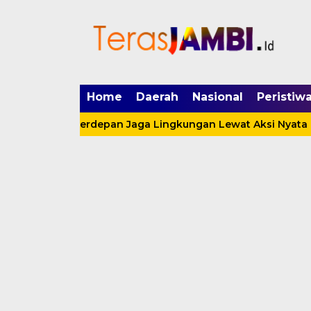
mgid.com, 522897, DIRECT, d4c29acad76ce94f
Home
Daerah
Nasional
Peristiw
Garda Terdepan Jaga Lingkungan Lewat Aksi Nyata
Sa