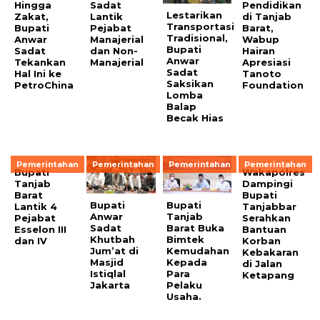
Hingga
Sadat
Pendidikan
Lestarikan
Zakat,
Lantik
di Tanjab
Transportasi
Bupati
Pejabat
Barat,
Tradisional,
Anwar
Manajerial
Wabup
Bupati
Sadat
dan Non-
Hairan
Anwar
Tekankan
Manajerial
Apresiasi
Sadat
Hal Ini ke
Tanoto
Saksikan
PetroChina
Foundation
Lomba
Balap
Becak Hias
Pemerintahan
Pemerintahan
Pemerintahan
Pemerintahan
Bupati
Wakapolres
Tanjab
Dampingi
Barat
Bupati
Bupati
Bupati
Lantik 4
Tanjabbar
Anwar
Tanjab
Pejabat
Serahkan
Sadat
Barat Buka
Esselon III
Bantuan
Khutbah
Bimtek
dan IV
Korban
Jum’at di
Kemudahan
Kebakaran
Masjid
Kepada
di Jalan
Istiqlal
Para
Ketapang
Jakarta
Pelaku
Usaha.