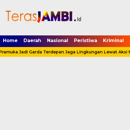
mgid.com, 522897, DIRECT, d4c29acad76ce94f
Home
Daerah
Nasional
Peristiwa
Kriminal
Pramuka Jadi Garda Terdepan Jaga Lingkungan Lewat Aksi N