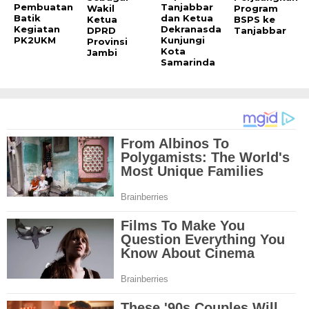
Pembuatan
Tanjabbar
Wakil
Program
Batik
dan Ketua
Ketua
BSPS ke
Kegiatan
Dekranasda
DPRD
Tanjabbar
PK2UKM
Kunjungi
Provinsi
Kota
Jambi
Samarinda