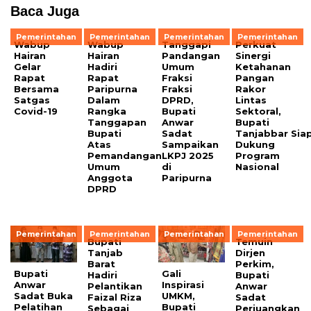
Baca Juga
Pemerintahan
Pemerintahan
Pemerintahan
Pemerintahan
Wabup
Wabup
Tanggapi
Perkuat
Hairan
Hairan
Pandangan
Sinergi
Gelar
Hadiri
Umum
Ketahanan
Rapat
Rapat
Fraksi
Pangan
Bersama
Paripurna
Fraksi
Rakor
Satgas
Dalam
DPRD,
Lintas
Covid-19
Rangka
Bupati
Sektoral,
Tanggapan
Anwar
Bupati
Bupati
Sadat
Tanjabbar Sia
Atas
Sampaikan
Dukung
Pemandangan
LKPJ 2025
Program
Umum
di
Nasional
Anggota
Paripurna
DPRD
Pemerintahan
Pemerintahan
Pemerintahan
Pemerintahan
Bupati
Temuin
Tanjab
Dirjen
Barat
Perkim,
Bupati
Gali
Hadiri
Bupati
Anwar
Inspirasi
Pelantikan
Anwar
Sadat Buka
UMKM,
Faizal Riza
Sadat
Pelatihan
Bupati
Sebagai
Perjuangkan