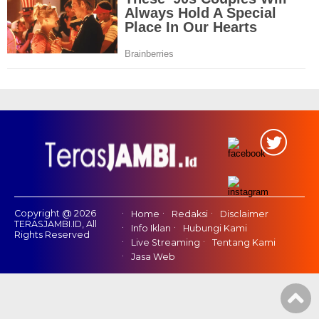
Copyright @ 2026
Home
Redaksi
Disclaimer
TERASJAMBI.ID, All
Info Iklan
Hubungi Kami
Rights Reserved
Live Streaming
Tentang Kami
Jasa Web