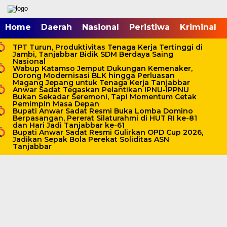
mgid.com, 522897, DIRECT, d4c29acad76ce94f
Home
Daerah
Nasional
Peristiwa
Kriminal
TPT Turun, Produktivitas Tenaga Kerja Tertinggi di
Jambi, Tanjabbar Bidik SDM Berdaya Saing
Nasional
Wabup Katamso Jemput Dukungan Kemenaker,
Dorong Modernisasi BLK hingga Perluasan
Magang Jepang untuk Tenaga Kerja Tanjabbar
Anwar Sadat Tegaskan Pelantikan IPNU-IPPNU
Bukan Sekadar Seremoni, Tapi Momentum Cetak
Pemimpin Masa Depan
Bupati Anwar Sadat Resmi Buka Lomba Domino
Berpasangan, Pererat Silaturahmi di HUT RI ke-81
dan Hari Jadi Tanjabbar ke-61
Bupati Anwar Sadat Resmi Gulirkan OPD Cup 2026,
Jadikan Sepak Bola Perekat Soliditas ASN
Tanjabbar