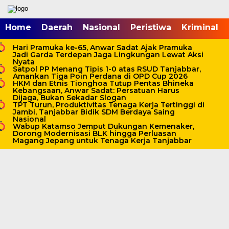
mgid.com, 522897, DIRECT, d4c29acad76ce94f
Home
Daerah
Nasional
Peristiwa
Kriminal
Hari Pramuka ke-65, Anwar Sadat Ajak Pramuka
Jadi Garda Terdepan Jaga Lingkungan Lewat Aksi
Nyata
Satpol PP Menang Tipis 1-0 atas RSUD Tanjabbar,
Amankan Tiga Poin Perdana di OPD Cup 2026
HKM dan Etnis Tionghoa Tutup Pentas Bhineka
Kebangsaan, Anwar Sadat: Persatuan Harus
Dijaga, Bukan Sekadar Slogan
TPT Turun, Produktivitas Tenaga Kerja Tertinggi di
Jambi, Tanjabbar Bidik SDM Berdaya Saing
Nasional
Wabup Katamso Jemput Dukungan Kemenaker,
Dorong Modernisasi BLK hingga Perluasan
Magang Jepang untuk Tenaga Kerja Tanjabbar