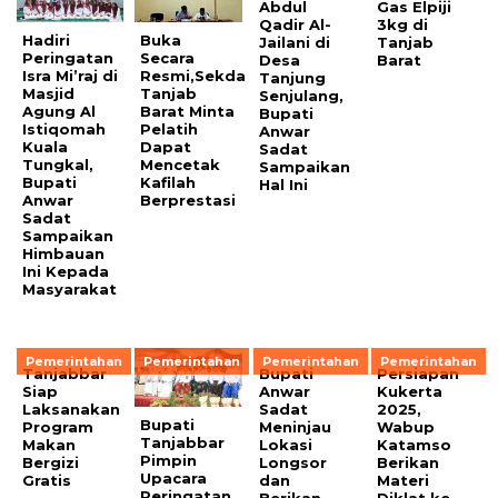
Abdul
Gas Elpiji
Qadir Al-
3kg di
Hadiri
Buka
Jailani di
Tanjab
Peringatan
Secara
Desa
Barat
Isra Mi’raj di
Resmi,Sekda
Tanjung
Masjid
Tanjab
Senjulang,
Agung Al
Barat Minta
Bupati
Istiqomah
Pelatih
Anwar
Kuala
Dapat
Sadat
Tungkal,
Mencetak
Sampaikan
Bupati
Kafilah
Hal Ini
Anwar
Berprestasi
Sadat
Sampaikan
Himbauan
Ini Kepada
Masyarakat
Pemerintahan
Pemerintahan
Pemerintahan
Pemerintahan
Tanjabbar
Bupati
Persiapan
Siap
Anwar
Kukerta
Laksanakan
Sadat
2025,
Bupati
Program
Meninjau
Wabup
Tanjabbar
Makan
Lokasi
Katamso
Pimpin
Bergizi
Longsor
Berikan
Upacara
Gratis
dan
Materi
Peringatan
Berikan
Diklat ke