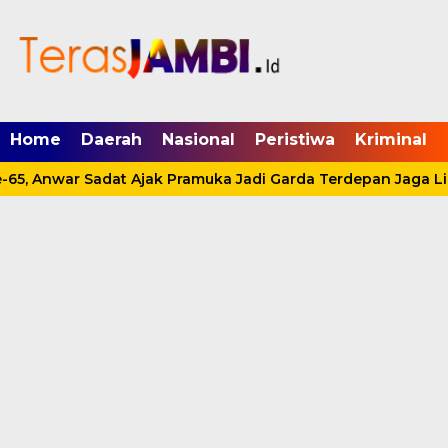
mgid.com, 522897, DIRECT, d4c29acad76ce94f
Home
Daerah
Nasional
Peristiwa
Kriminal
65, Anwar Sadat Ajak Pramuka Jadi Garda Terdepan Jaga Li