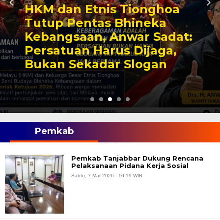
HKM dan Etnis Tionghoa
Tutup Pentas Bhineka
Kebangsaan, Anwar Sadat:
Persatuan Harus Dijaga,
Bukan Sekadar Slogan
Pemkab
Pemkab Tanjabbar Dukung Rencana
Pelaksanaan Pidana Kerja Sosial
Sabtu, 7 Mar 2026 - 10:19 WIB