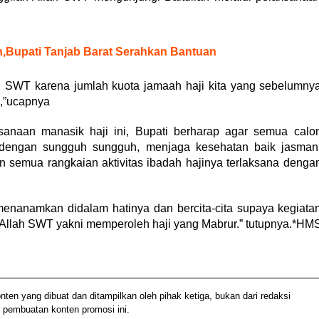
,Bupati Tanjab Barat Serahkan Bantuan
lah SWT karena jumlah kuota jamaah haji kita yang sebelumny
g,”ucapnya
sanaan manasik haji ini, Bupati berharap agar semua calo
i dengan sungguh sungguh, menjaga kesehatan baik jasman
 semua rangkaian aktivitas ibadah hajinya terlaksana denga
u menanamkan didalam hatinya dan bercita-cita supaya kegiata
h Allah SWT yakni memperoleh haji yang Mabrur.” tutupnya.*HM
 yang dibuat dan ditampilkan oleh pihak ketiga, bukan dari redaksi
 pembuatan konten promosi ini.