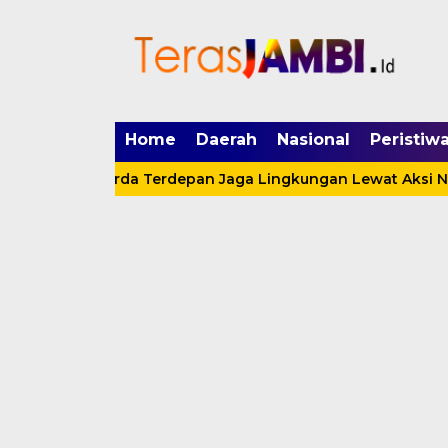
mgid.com, 522897, DIRECT, d4c29acad76ce94f
Home
Daerah
Nasional
Peristiw
Jadi Garda Terdepan Jaga Lingkungan Lewat Aksi Nyata