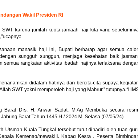
Undangan Wakil Presiden RI
lah SWT karena jumlah kuota jamaah haji kita yang sebelumny
g,”ucapnya
sanaan manasik haji ini, Bupati berharap agar semua calo
i dengan sungguh sungguh, menjaga kesehatan baik jasman
 semua rangkaian aktivitas ibadah hajinya terlaksana denga
u menanamkan didalam hatinya dan bercita-cita supaya kegiata
h Allah SWT yakni memperoleh haji yang Mabrur.” tutupnya.*HM
 Barat Drs. H. Anwar Sadat, M.Ag Membuka secara resm
Jabung Barat Tahun 1445 H / 2024 M, Selasa (07/05/24).
 Utsman Kuala Tungkal tersebut turut dihadiri oleh tuan gur
 Kepala Kemenag/mewakili, Kabag Kesra , Peserta Bimbinga