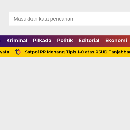
a
Kriminal
Pilkada
Politik
Editorial
Ekonomi
Satpol PP Menang Tipis 1-0 atas RSUD Tanjabbar, Amanka