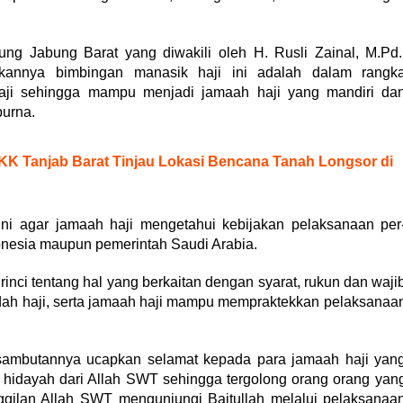
g Jabung Barat yang diwakili oleh H. Rusli Zainal, M.Pd.
annya bimbingan manasik haji ini adalah dalam rangk
ji sehingga mampu menjadi jamaah haji yang mandiri da
urna.
K Tanjab Barat Tinjau Lokasi Bencana Tanah Longsor di
 ini agar jamaah haji mengetahui kebijakan pelaksanaan per
donesia maupun pemerintah Saudi Arabia.
inci tentang hal yang berkaitan dengan syarat, rukun dan waji
adah haji, serta jamaah haji mampu mempraktekkan pelaksanaa
 sambutannya ucapkan selamat kepada para jamaah haji yan
n hidayah dari Allah SWT sehingga tergolong orang orang yan
gilan Allah SWT mengunjungi Baitullah melalui pelaksanaa