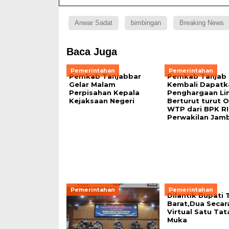
Anwar Sadat
bimbingan
Breaking News
Baca Juga
Pemerintahan
Pemerintahan
Pemkab Tanjabbar
Pemkab Tanjab 
Gelar Malam
Kembali Dapatk
Perpisahan Kepala
Penghargaan Lim
Kejaksaan Negeri
Berturut turut O
WTP dari BPK RI
Perwakilan Jamb
Pemerintahan
Pemerintahan
Dilantik Bupati 
Barat,Dua Secar
Virtual Satu Tat
Muka