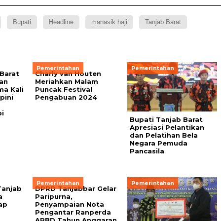
Bupati
Headline
manasik haji
Tanjab Barat
Pemerintahan
Pemerintahan
Barat
Charly van Houten
an
Meriahkan Malam
a Kali
Puncak Festival
pini
Pengabuan 2024
i
Bupati Tanjab Barat
Apresiasi Pelantikan
dan Pelatihan Bela
Negara Pemuda
Pancasila
Pemerintahan
Pemerintahan
Tanjab
DPRD Tanjabbar Gelar
a
Paripurna,
ap
Penyampaian Nota
Pengantar Ranperda
APBD Tahun Anggaran