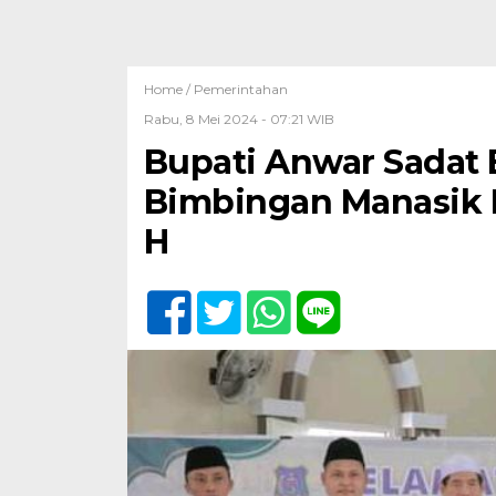
Home /
Pemerintahan
Rabu, 8 Mei 2024 - 07:21 WIB
Bupati Anwar Sadat 
Bimbingan Manasik H
H