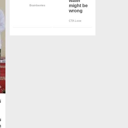
i
u
n