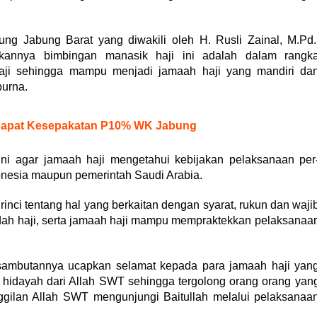
g Jabung Barat yang diwakili oleh H. Rusli Zainal, M.Pd.
annya bimbingan manasik haji ini adalah dalam rangk
ji sehingga mampu menjadi jamaah haji yang mandiri da
urna.
i Rapat Kesepakatan P10% WK Jabung
 ini agar jamaah haji mengetahui kebijakan pelaksanaan per
donesia maupun pemerintah Saudi Arabia.
inci tentang hal yang berkaitan dengan syarat, rukun dan waji
adah haji, serta jamaah haji mampu mempraktekkan pelaksanaa
 sambutannya ucapkan selamat kepada para jamaah haji yan
n hidayah dari Allah SWT sehingga tergolong orang orang yan
gilan Allah SWT mengunjungi Baitullah melalui pelaksanaa