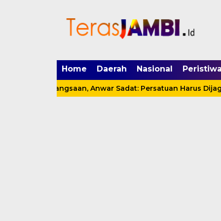
mgid.com, 522897, DIRECT, d4c29acad76ce94f
Home
Daerah
Nasional
Peristiw
a Kebangsaan, Anwar Sadat: Persatuan Harus Dijaga, Buka