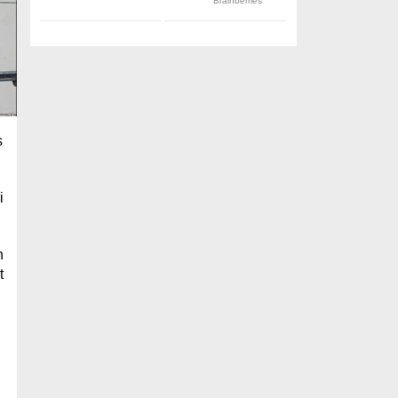
s
i
n
t