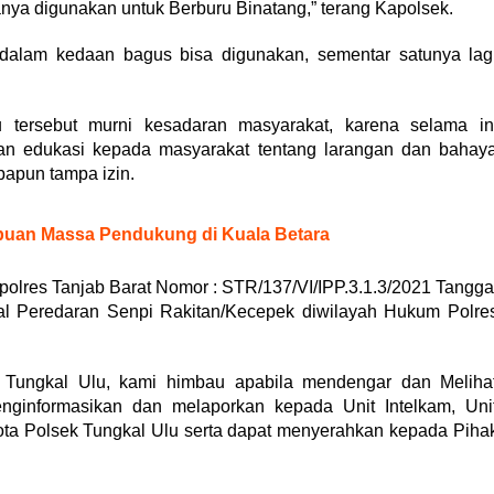
anya digunakan untuk Berburu Binatang,” terang Kapolsek.
 dalam kedaan bagus bisa digunakan, sementar satunya lag
tersebut murni kesadaran masyarakat, karena selama in
an edukasi kepada masyarakat tentang larangan dan bahay
papun tampa izin.
uan Massa Pendukung di Kuala Betara
polres Tanjab Barat Nomor : STR/137/VI/IPP.3.1.3/2021 Tangga
l Peredaran Senpi Rakitan/Kecepek diwilayah Hukum Polre
h Tungkal Ulu, kami himbau apabila mendengar dan Meliha
nginformasikan dan melaporkan kepada Unit Intelkam, Uni
a Polsek Tungkal Ulu serta dapat menyerahkan kepada Piha
.