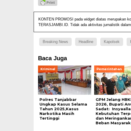
KONTEN PROMOSI pada widget diatas merupakan konten
TERASJAMBI.ID. Tidak ada aktivitas jurnalistik dalam
Breaking News
Headline
Kapolsek
Baca Juga
Kriminal
Pemerintahan
Polres Tanjabbar
GPM Jelang HBK
Ungkap Kasus Selama
2026, Bupati An
Tahun 2025,Kasus
Sadat: Insyaalla
Narkotika Masih
Kebutuhan Terp
Tertinggi
dan Meringanka
Beban Masyara