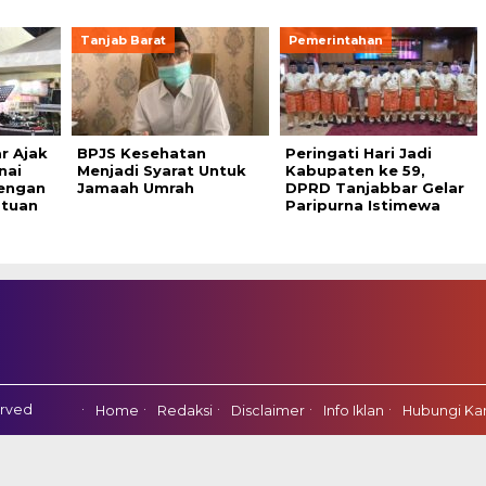
Tanjab Barat
Pemerintahan
r Ajak
BPJS Kesehatan
Peringati Hari Jadi
nai
Menjadi Syarat Untuk
Kabupaten ke 59,
engan
Jamaah Umrah
DPRD Tanjabbar Gelar
tuan
Paripurna Istimewa
erved
Home
Redaksi
Disclaimer
Info Iklan
Hubungi Ka