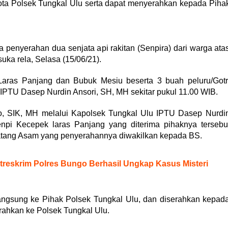
a Polsek Tungkal Ulu serta dapat menyerahkan kepada Piha
.
 penyerahan dua senjata api rakitan (Senpira) dari warga ata
ka rela, Selasa (15/06/21).
aras Panjang dan Bubuk Mesiu beserta 3 buah peluru/Gotr
 IPTU Dasep Nurdin Ansori, SH, MH sekitar pukul 11.00 WIB.
o, SIK, MH melalui Kapolsek Tungkal Ulu IPTU Dasep Nurdi
npi Kecepek laras Panjang yang diterima pihaknya tersebu
atang Asam yang penyerahannya diwakilkan kepada BS.
reskrim Polres Bungo Berhasil Ungkap Kasus Misteri
langsung ke Pihak Polsek Tungkal Ulu, dan diserahkan kepad
rahkan ke Polsek Tungkal Ulu.