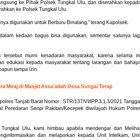
langsung ke Pihak Polsek Tungkal Ulu, dan diserahkan kepad
rahkan ke Polsek Tungkal Ulu.
anya digunakan untuk Berburu Binatang,” terang Kapolsek.
 dalam kedaan bagus bisa digunakan, sementar satunya lag
tersebut murni kesadaran masyarakat, karena selama in
an edukasi kepada masyarakat tentang larangan dan bahay
papun tampa izin.
sra'Miraj di Masjid Assa'adah Desa Sungai Terap
polres Tanjab Barat Nomor : STR/137/VI/IPP.3.1.3/2021 Tangga
l Peredaran Senpi Rakitan/Kecepek diwilayah Hukum Polre
h Tungkal Ulu, kami himbau apabila mendengar dan Meliha
nginformasikan dan melaporkan kepada Unit Intelkam, Uni