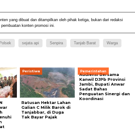
 yang dibuat dan ditampilkan oleh pihak ketiga, bukan dari redaksi
 pembuatan konten promosi ini.
Polsek
sejata api
Senpira
Tanjab Barat
Warga
Peristiwa
Pemerintahan
Audiensi Bersama
Kanwil DJPb Provinsi
Jambi, Bupati Anwar
Sadat Bahas
Penguatan Sinergi dan
Koordinasi
N
Ratusan Hektar Lahan
war
Galian C Milik Barok di
h
Tanjabbar, di Duga
enuhi
Tak Bayar Pajak
n
kat