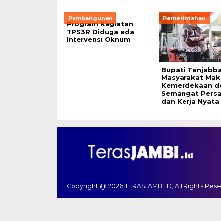
Pembangunan
Pemerintahan
Program Kegiatan
TPS3R Diduga ada
Intervensi Oknum
Bupati Tanjabba
Masyarakat Mak
Kemerdekaan d
Semangat Persa
dan Kerja Nyata
Copyright @ 2026 TERASJAMBI.ID, All Rights Res