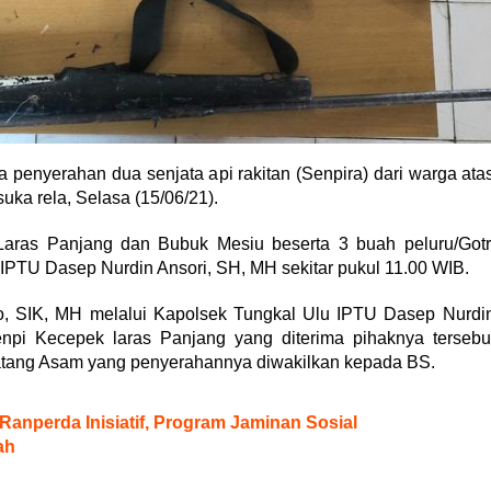
 penyerahan dua senjata api rakitan (Senpira) dari warga ata
ka rela, Selasa (15/06/21).
aras Panjang dan Bubuk Mesiu beserta 3 buah peluru/Gotr
 IPTU Dasep Nurdin Ansori, SH, MH sekitar pukul 11.00 WIB.
o, SIK, MH melalui Kapolsek Tungkal Ulu IPTU Dasep Nurdi
npi Kecepek laras Panjang yang diterima pihaknya tersebu
atang Asam yang penyerahannya diwakilkan kepada BS.
anperda Inisiatif, Program Jaminan Sosial
ah