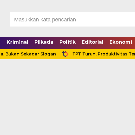
a
Kriminal
Pilkada
Politik
Editorial
Ekonomi
n Sekadar Slogan
TPT Turun, Produktivitas Tenaga Ker