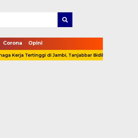
Corona
Opini
ja Tertinggi di Jambi, Tanjabbar Bidik SDM Berdaya Saing Na