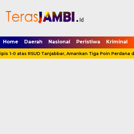
mgid.com, 522897, DIRECT, d4c29acad76ce94f
Home
Daerah
Nasional
Peristiwa
Kriminal
is 1-0 atas RSUD Tanjabbar, Amankan Tiga Poin Perdana di