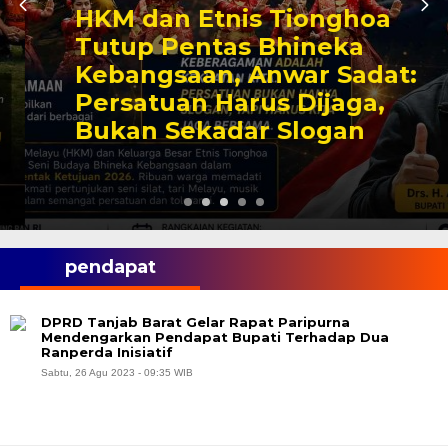
HKM dan Etnis Tionghoa
Tutup Pentas Bhineka
Kebangsaan, Anwar Sadat:
Persatuan Harus Dijaga,
Bukan Sekadar Slogan
pendapat
DPRD Tanjab Barat Gelar Rapat Paripurna
Mendengarkan Pendapat Bupati Terhadap Dua
Ranperda Inisiatif
Sabtu, 26 Agu 2023 - 09:35 WIB