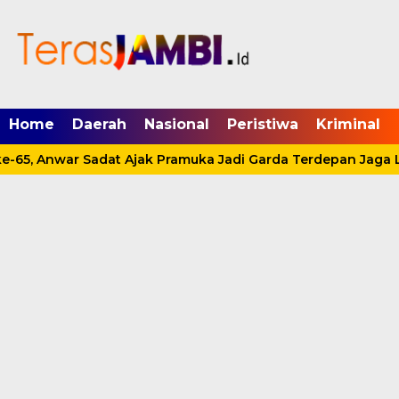
mgid.com, 522897, DIRECT, d4c29acad76ce94f
Home
Daerah
Nasional
Peristiwa
Kriminal
-65, Anwar Sadat Ajak Pramuka Jadi Garda Terdepan Jaga L