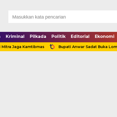
a
Kriminal
Pilkada
Politik
Editorial
Ekonomi
 Jaga Kamtibmas
Bupati Anwar Sadat Buka Lomba Sauk