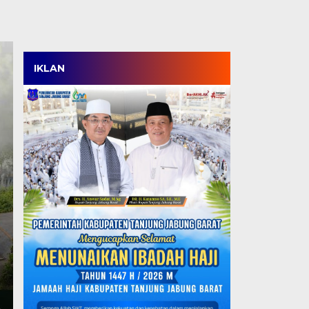
IKLAN
Satpol PP Menang Tip
Tanjabbar, Amankan 
Perdana di OPD Cup 
Kamis, 6 Agu 2026 - 18:05 WIB
TANJABBAR, TJ – Tim Satpol PP Kabupaten Tanjung
ajang OPD Cup…