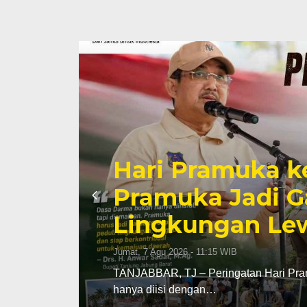
Hari Pramuka k
li
Pramuka Jadi G
Lingkungan Lew
Jumat, 7 Agu 2026 - 11:15 WIB
TANJABBAR, TJ – Peringatan Hari Pram
hanya diisi dengan…