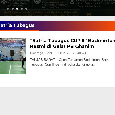
atria Tubagus
“Satria Tubagus CUP II” Badminto
Resmi di Gelar PB Ghanim
Olahraga |
Sabtu, 1 Okt 2022 - 20:48 WIB
TANJAB BARAT – Open Turnamen Badminton Satria
Tubagus Cup II resmi di buka dan di gelar…