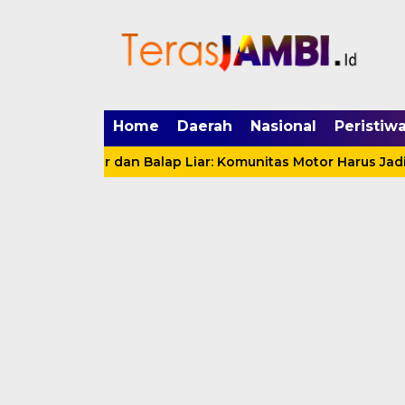
mgid.com, 522897, DIRECT, d4c29acad76ce94f
Home
Daerah
Nasional
Peristiw
g Motor dan Balap Liar: Komunitas Motor Harus Jadi Mitra