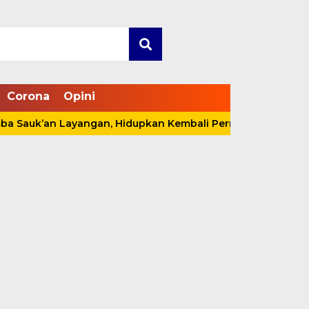
Corona
Opini
’an Layangan, Hidupkan Kembali Permainan Tradisional di 