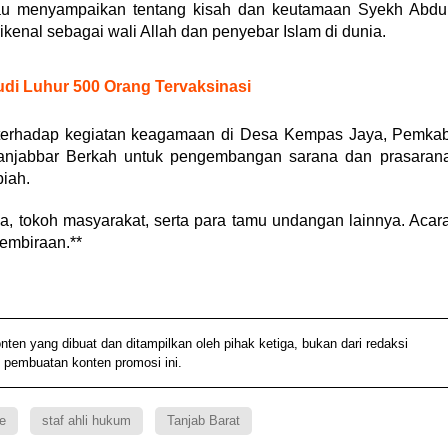
liau menyampaikan tentang kisah dan keutamaan Syekh Abdu
ikenal sebagai wali Allah dan penyebar Islam di dunia.
udi Luhur 500 Orang Tervaksinasi
 terhadap kegiatan keagamaan di Desa Kempas Jaya, Pemka
anjabbar Berkah untuk pengembangan sarana dan prasaran
piah.
ma, tokoh masyarakat, serta para tamu undangan lainnya. Acar
embiraan.**
 yang dibuat dan ditampilkan oleh pihak ketiga, bukan dari redaksi
 pembuatan konten promosi ini.
e
staf ahli hukum
Tanjab Barat