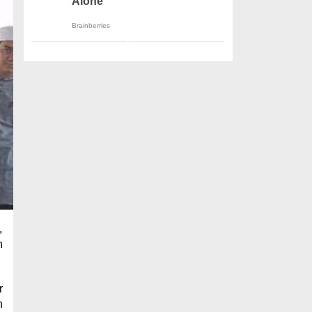
,
n
r
n