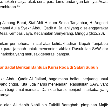
ma, tokoh masyarakat, serta para tamu undangan lainnya. Acar
embiraan.**
abung Barat, Staf Ahli Hukum Setda Tanjabbar, H. Angsori
hanul Aulia Syekh Abdul Qadir Al Jailani yang diselenggaraka
X Desa Kempas Jaya, Kecamatan Senyerang, Minggu (3/12/23).
kan permohonan maaf atas ketidakhadiran Bupati Tanjabba
ak para jamaah untuk mencontoh akhlak Rasulullah SAW da
 narkoba yang merusak generasi bangsa.
ar Sadat Berikan Bantuan Kursi Roda di Safari Subuh
ekh Abdul Qadir Al Jailani, bagaimana beliau berjuang untu
ang tinggi. Kita juga harus meneladani Rasulullah SAW, yan
adan bagi umat manusia. Dan kita harus menjauhi narkoba, yan
arnya.
 oleh Al Habib Nabil bin Zulkifli Baragbah, pimpinan Majli