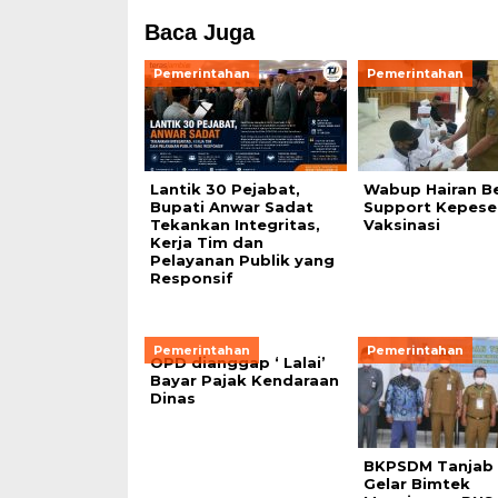
Baca Juga
Pemerintahan
Pemerintahan
Lantik 30 Pejabat,
Wabup Hairan Be
Bupati Anwar Sadat
Support Kepese
Tekankan Integritas,
Vaksinasi
Kerja Tim dan
Pelayanan Publik yang
Responsif
Pemerintahan
Pemerintahan
OPD dianggap ‘ Lalai’
Bayar Pajak Kendaraan
Dinas
BKPSDM Tanjab 
Gelar Bimtek