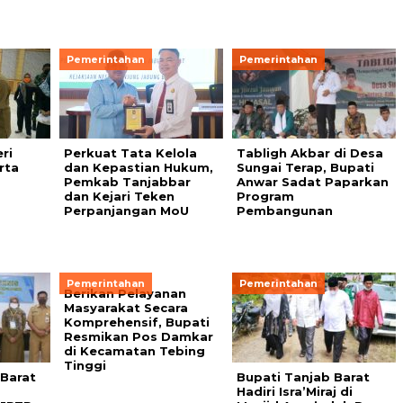
Pemerintahan
Pemerintahan
ri
Perkuat Tata Kelola
Tabligh Akbar di Desa
rta
dan Kepastian Hukum,
Sungai Terap, Bupati
Pemkab Tanjabbar
Anwar Sadat Paparkan
dan Kejari Teken
Program
Perpanjangan MoU
Pembangunan
Pemerintahan
Pemerintahan
Berikan Pelayanan
Masyarakat Secara
Komprehensif, Bupati
Resmikan Pos Damkar
di Kecamatan Tebing
Tinggi
Barat
Bupati Tanjab Barat
Hadiri Isra’Miraj di