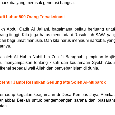
 narkoba yang merusak generasi bangsa.
udi Luhur 500 Orang Tervaksinasi
ekh Abdul Qadir Al Jailani, bagaimana beliau berjuang untu
ang tinggi. Kita juga harus meneladani Rasulullah SAW, yan
adan bagi umat manusia. Dan kita harus menjauhi narkoba, yan
arnya.
 oleh Al Habib Nabil bin Zulkifli Baragbah, pimpinan Majli
liau menyampaikan tentang kisah dan keutamaan Syekh Abdu
ikenal sebagai wali Allah dan penyebar Islam di dunia.
ernur Jambi Resmikan Gedung Mts Soleh Al-Mubarok
 terhadap kegiatan keagamaan di Desa Kempas Jaya, Pemka
anjabbar Berkah untuk pengembangan sarana dan prasaran
piah.