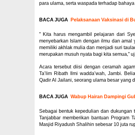
para ulama, serta waspada terhadap bahaya
BACA JUGA
Pelaksanaan Vaksinasi di B
” Kita harus mengambil pelajaran dari Sy
menyebarkan Islam dengan ilmu dan amal y
memiliki akhlak mulia dan menjadi suri taul
merupakan musuh nyata bagi kita semua,” uj
Acara tersebut diisi dengan ceramah agama
Ta’lim Ribath Ilmi wadda’wah, Jambi. Be
Qadir Al Jailani, seorang ulama besar yang d
BACA JUGA
Wabup Hairan Dampingi Gub
Sebagai bentuk kepedulian dan dukungan
Tanjabbar memberikan bantuan Program T
Masjid Riyadush Shalihin sebesar 10 juta ru