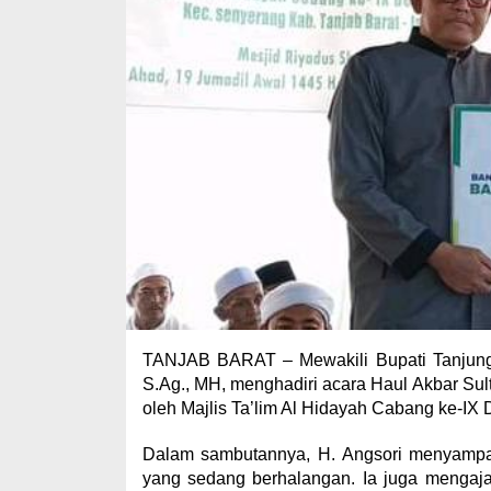
TANJAB BARAT – Mewakili Bupati Tanjung J
S.Ag., MH, menghadiri acara Haul Akbar Sult
oleh Majlis Ta’lim Al Hidayah Cabang ke-I
Dalam sambutannya, H. Angsori menyampai
yang sedang berhalangan. Ia juga mengaj