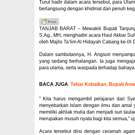
Turut hadir dalam acara tersebut, para Ula
berlangsung dengan khidmat dan penuh keg
TANJAB BARAT – Mewakili Bupati Tanjung J
S.Ag., MH, menghadiri acara Haul Akbar Sult
oleh Majlis Ta’lim Al Hidayah Cabang ke-I
Dalam sambutannya, H. Angsori menyampai
yang sedang berhalangan. Ia juga mengaj
para ulama, serta waspada terhadap bahaya
BACA JUGA
Tebar Kebaikan, Bupati Anw
” Kita harus mengambil pelajaran dari Sy
menyebarkan Islam dengan ilmu dan amal y
memiliki akhlak mulia dan menjadi suri taul
merupakan musuh nyata bagi kita semua,” uj
Acara tersebut diisi dengan ceramah agama