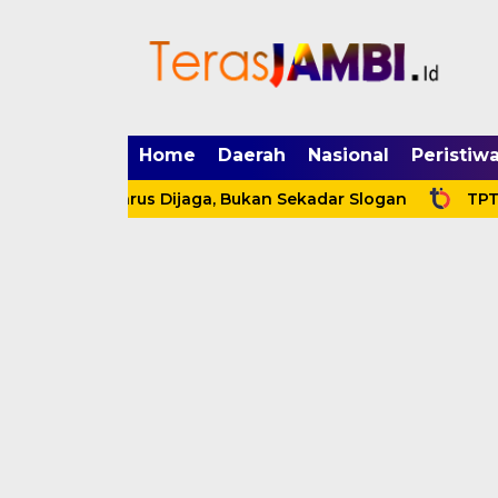
mgid.com, 522897, DIRECT, d4c29acad76ce94f
Home
Daerah
Nasional
Peristiw
uan Harus Dijaga, Bukan Sekadar Slogan
TPT Turun, P