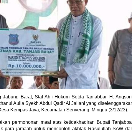
abung Barat, Staf Ahli Hukum Setda Tanjabbar, H. Angsori
hanul Aulia Syekh Abdul Qadir Al Jailani yang diselenggaraka
X Desa Kempas Jaya, Kecamatan Senyerang, Minggu (3/12/23).
kan permohonan maaf atas ketidakhadiran Bupati Tanjabba
ak para jamaah untuk mencontoh akhlak Rasulullah SAW da