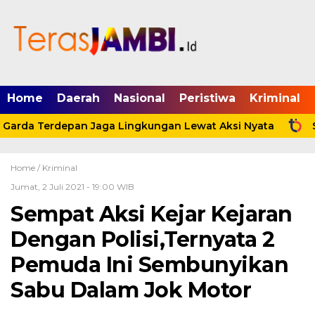
mgid.com, 522897, DIRECT, d4c29acad76ce94f
Home
Daerah
Nasional
Peristiwa
Kriminal
 Garda Terdepan Jaga Lingkungan Lewat Aksi Nyata
Sa
Home /
Kriminal
Jumat, 2 Juli 2021 - 19:00 WIB
Sempat Aksi Kejar Kejaran
Dengan Polisi,Ternyata 2
Pemuda Ini Sembunyikan
Sabu Dalam Jok Motor