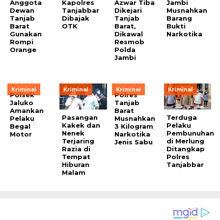
Anggota
Kapolres
Azwar Tiba
Jambi
Dewan
Tanjabbar
Dikejari
Musnahkan
Tanjab
Dibajak
Tanjab
Barang
Barat
OTK
Barat,
Bukti
Gunakan
Dikawal
Narkotika
Rompi
Resmob
Orange
Polda
Jambi
Kriminal
Kriminal
Kriminal
Kriminal
Polsek
Polres
Jaluko
Tanjab
Amankan
Barat
Pasangan
Terduga
Pelaku
Musnahkan
Kakek dan
Pelaku
Begal
3 Kilogram
Nenek
Pembunuhan
Motor
Narkotika
Terjaring
di Merlung
Jenis Sabu
Razia di
Ditangkap
Tempat
Polres
Hiburan
Tanjabbar
Malam