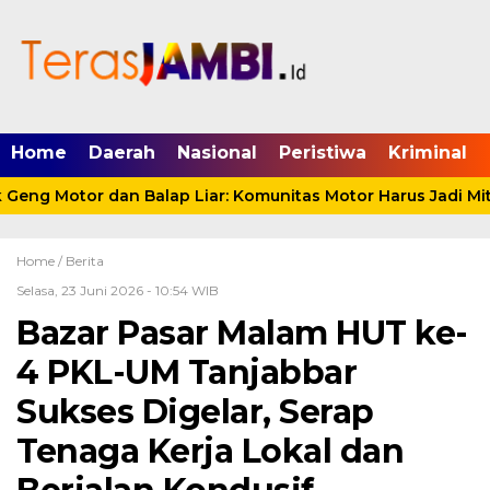
mgid.com, 522897, DIRECT, d4c29acad76ce94f
Home
Daerah
Nasional
Peristiwa
Kriminal
eng Motor dan Balap Liar: Komunitas Motor Harus Jadi Mitr
Home /
Berita
Selasa, 23 Juni 2026 - 10:54 WIB
Bazar Pasar Malam HUT ke-
4 PKL-UM Tanjabbar
Sukses Digelar, Serap
Tenaga Kerja Lokal dan