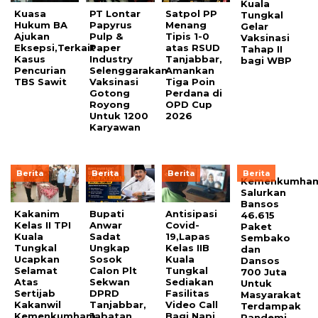
Kuala
Kuasa
PT Lontar
Satpol PP
Tungkal
Hukum BA
Papyrus
Menang
Gelar
Ajukan
Pulp &
Tipis 1-0
Vaksinasi
Eksepsi,Terkait
Paper
atas RSUD
Tahap II
Kasus
Industry
Tanjabbar,
bagi WBP
Pencurian
Selenggarakan
Amankan
TBS Sawit
Vaksinasi
Tiga Poin
Gotong
Perdana di
Royong
OPD Cup
Untuk 1200
2026
Karyawan
Berita
Berita
Berita
Berita
Kemenkumha
Salurkan
Bansos
Kakanim
Bupati
Antisipasi
46.615
Kelas II TPI
Anwar
Covid-
Paket
Kuala
Sadat
19,Lapas
Sembako
Tungkal
Ungkap
Kelas IIB
dan
Ucapkan
Sosok
Kuala
Dansos
Selamat
Calon Plt
Tungkal
700 Juta
Atas
Sekwan
Sediakan
Untuk
Sertijab
DPRD
Fasilitas
Masyarakat
Kakanwil
Tanjabbar,
Video Call
Terdampak
Kemenkumham
Jabatan
Bagi Napi
Pandemi.