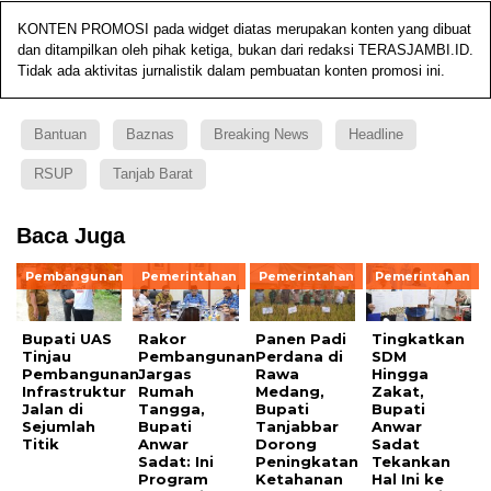
KONTEN PROMOSI pada widget diatas merupakan konten yang dibuat
dan ditampilkan oleh pihak ketiga, bukan dari redaksi TERASJAMBI.ID.
Tidak ada aktivitas jurnalistik dalam pembuatan konten promosi ini.
Bantuan
Baznas
Breaking News
Headline
RSUP
Tanjab Barat
Baca Juga
Pembangunan
Pemerintahan
Pemerintahan
Pemerintahan
Bupati UAS
Rakor
Panen Padi
Tingkatkan
Tinjau
Pembangunan
Perdana di
SDM
Pembangunan
Jargas
Rawa
Hingga
Infrastruktur
Rumah
Medang,
Zakat,
Jalan di
Tangga,
Bupati
Bupati
Sejumlah
Bupati
Tanjabbar
Anwar
Titik
Anwar
Dorong
Sadat
Sadat: Ini
Peningkatan
Tekankan
Program
Ketahanan
Hal Ini ke