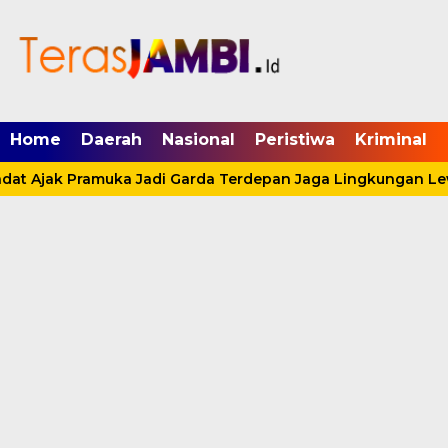
mgid.com, 522897, DIRECT, d4c29acad76ce94f
Home
Daerah
Nasional
Peristiwa
Kriminal
at Ajak Pramuka Jadi Garda Terdepan Jaga Lingkungan Lewa