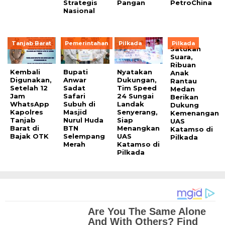
Strategis
Pangan
PetroChina
Nasional
Tanjab Barat
Pemerintahan
Pilkada
Pilkada
Satukan
Suara,
Ribuan
Kembali
Bupati
Nyatakan
Anak
Digunakan,
Anwar
Dukungan,
Rantau
Setelah 12
Sadat
Tim Speed
Medan
Jam
Safari
24 Sungai
Berikan
WhatsApp
Subuh di
Landak
Dukung
Kapolres
Masjid
Senyerang,
Kemenangan
Tanjab
Nurul Huda
Siap
UAS
Barat di
BTN
Menangkan
Katamso di
Bajak OTK
Selempang
UAS
Pilkada
Merah
Katamso di
Pilkada