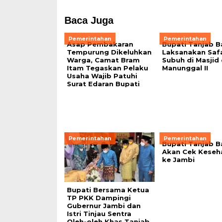
Baca Juga
Pemerintahan
Pemerintahan
Asap Pembakaran
Bupati Tanjab B
Tempurung Dikeluhkan
Laksanakan Safa
Warga, Camat Bram
Subuh di Masjid 
Itam Tegaskan Pelaku
Manunggal II
Usaha Wajib Patuhi
Surat Edaran Bupati
Pemerintahan
Pemerintahan
Bupati Tanjab B
Akan Cek Keseh
ke Jambi
Bupati Bersama Ketua
TP PKK Dampingi
Gubernur Jambi dan
Istri Tinjau Sentra
Oleh-oleh Khas Tanjab