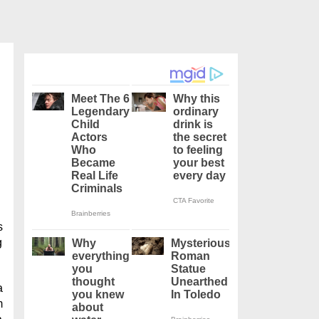
s
g
a
m