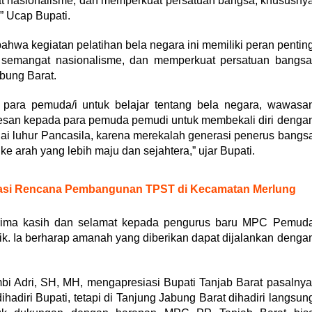
at nasionalisme, dan memperkuat persatuan bangsa, khususny
” Ucap Bupati.
ahwa kegiatan pelatihan bela negara ini memiliki peran pentin
 semangat nasionalisme, dan memperkuat persatuan bangsa
bung Barat.
 para pemuda/i untuk belajar tentang bela negara, wawasa
san kepada para pemuda pemudi untuk membekali diri denga
ilai luhur Pancasila, karena merekalah generasi penerus bangs
 arah yang lebih maju dan sejahtera,” ujar Bupati.
asi Rencana Pembangunan TPST di Kecamatan Merlung
rima kasih dan selamat kepada pengurus baru MPC Pemud
tik. Ia berharap amanah yang diberikan dapat dijalankan denga
i Adri, SH, MH, mengapresiasi Bupati Tanjab Barat pasalnya
hadiri Bupati, tetapi di Tanjung Jabung Barat dihadiri langsun