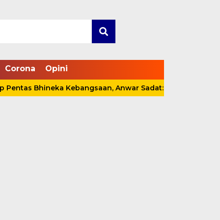
Corona
Opini
 Bhineka Kebangsaan, Anwar Sadat: Persatuan Harus Dijag