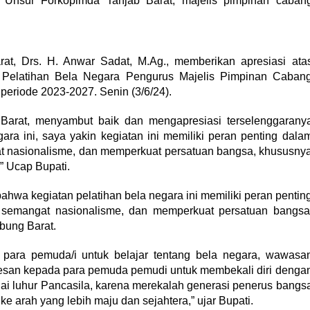
Unsur Forkopimda Tanjab Barat, majelis pimpinan caban
at, Drs. H. Anwar Sadat, M.Ag., memberikan apresiasi ata
n Pelatihan Bela Negara Pengurus Majelis Pimpinan Caban
eriode 2023-2027. Senin (3/6/24).
Barat, menyambut baik dan mengapresiasi terselenggarany
ara ini, saya yakin kegiatan ini memiliki peran penting dala
at nasionalisme, dan memperkuat persatuan bangsa, khususny
” Ucap Bupati.
ahwa kegiatan pelatihan bela negara ini memiliki peran pentin
 semangat nasionalisme, dan memperkuat persatuan bangsa
bung Barat.
 para pemuda/i untuk belajar tentang bela negara, wawasa
san kepada para pemuda pemudi untuk membekali diri denga
ilai luhur Pancasila, karena merekalah generasi penerus bangs
 arah yang lebih maju dan sejahtera,” ujar Bupati.