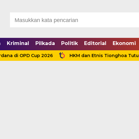
a
Kriminal
Pilkada
Politik
Editorial
Ekonomi
i OPD Cup 2026
HKM dan Etnis Tionghoa Tutup Pentas