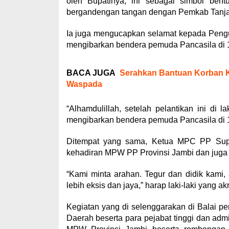
oleh Bupatinya, ini sebagai simbol be
bergandengan tangan dengan Pemkab Tanja
Ia juga mengucapkan selamat kepada Pengur
mengibarkan bendera pemuda Pancasila di 
BACA JUGA
Serahkan Bantuan Korban K
Waspada
“Alhamdulillah, setelah pelantikan ini d
mengibarkan bendera pemuda Pancasila di 1
Ditempat yang sama, Ketua MPC PP Supra
kehadiran MPW PP Provinsi Jambi dan juga 
“Kami minta arahan. Tegur dan didik kami
lebih eksis dan jaya,” harap laki-laki yang ak
Kegiatan yang di selenggarakan di Balai per
Daerah beserta para pejabat tinggi dan admi