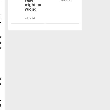
a
g
,
n
n
a
a
n
,
g