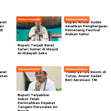
Pemerintahan
Pemerintahan
arat
Bupati Anwar Sadat
ri
Serahkan Penghargaan
di
Pemenang Festival
Arakan Sahur
Bupati Tanjab Barat
Safari Jumat di Masjid
Al-Hidayah Seko
Pemerintahan
Pemerintahan
arat
TMMD ke-124 Resmi di
atan
Tutup, Anwar Sadat
Beri Apresiasi TNI
Bupati Tanjabbar
Sebut Telah
Perintahkan Pejabat
Tangani Persoalan Air
Bersih