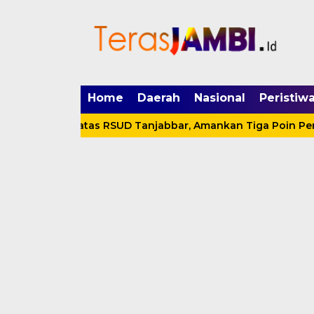
mgid.com, 522897, DIRECT, d4c29acad76ce94f
Home
Daerah
Nasional
Peristiw
pis 1-0 atas RSUD Tanjabbar, Amankan Tiga Poin Perdana d