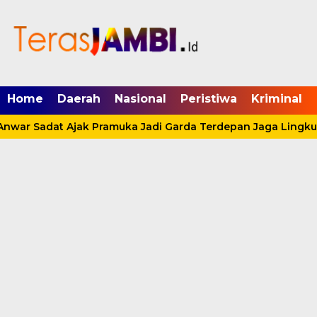
mgid.com, 522897, DIRECT, d4c29acad76ce94f
Home
Daerah
Nasional
Peristiwa
Kriminal
nwar Sadat Ajak Pramuka Jadi Garda Terdepan Jaga Lingkun