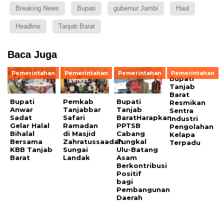
Breaking News
Bupati
gubernur Jambi
Haul
Headline
Tanjab Barat
Baca Juga
Pemerintahan
Pemerintahan
Pemerintahan
Pemerintahan
Bupati
Tanjab
Barat
Bupati
Pemkab
Bupati
Resmikan
Anwar
Tanjabbar
Tanjab
Sentra
Sadat
Safari
BaratHarapkan
Industri
Gelar Halal
Ramadan
PPTSB
Pengolahan
Bihalal
di Masjid
Cabang
Kelapa
Bersama
Zahratussaadah
Tungkal
Terpadu
KBB Tanjab
Sungai
Ulu-Batang
Barat
Landak
Asam
Berkontribusi
Positif
bagi
Pembangunan
Daerah