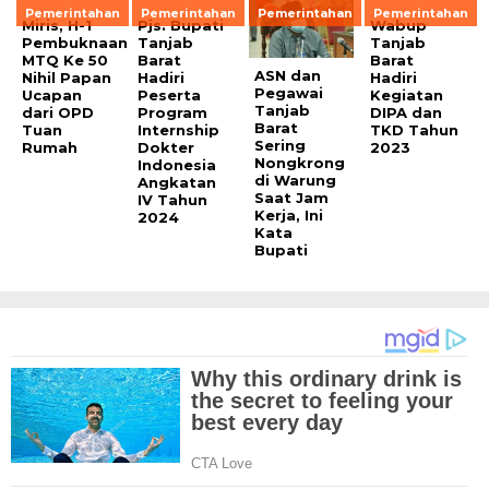
Pemerintahan
Pemerintahan
Pemerintahan
Pemerintahan
Miris, H-1
Pjs. Bupati
Wabup
Pembuknaan
Tanjab
Tanjab
MTQ Ke 50
Barat
Barat
ASN dan
Nihil Papan
Hadiri
Hadiri
Pegawai
Ucapan
Peserta
Kegiatan
Tanjab
dari OPD
Program
DIPA dan
Barat
Tuan
Internship
TKD Tahun
Sering
Rumah
Dokter
2023
Nongkrong
Indonesia
di Warung
Angkatan
Saat Jam
IV Tahun
Kerja, Ini
2024
Kata
Bupati