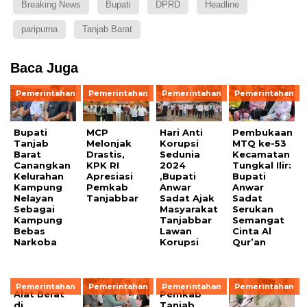
Breaking News
Bupati
DPRD
Headline
paripurna
Tanjab Barat
Baca Juga
Pemerintahan
Pemerintahan
Pemerintahan
Pemerintahan
Bupati
MCP
Hari Anti
Pembukaan
Tanjab
Melonjak
Korupsi
MTQ ke-53
Barat
Drastis,
Sedunia
Kecamatan
Canangkan
KPK RI
2024
Tungkal Ilir:
Kelurahan
Apresiasi
,Bupati
Bupati
Kampung
Pemkab
Anwar
Anwar
Nelayan
Tanjabbar
Sadat Ajak
Sadat
Sebagai
Masyarakat
Serukan
Kampung
Tanjabbar
Semangat
Bebas
Lawan
Cinta Al
Narkoba
Korupsi
Qur’an
Pemerintahan
Pemerintahan
Pemerintahan
Pemerintahan
Alat Berat
Pemkab
di
Tanjab