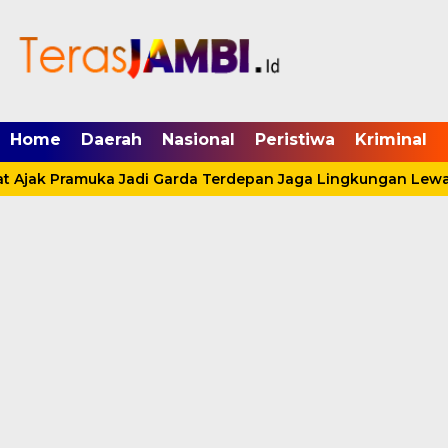
mgid.com, 522897, DIRECT, d4c29acad76ce94f
Home
Daerah
Nasional
Peristiwa
Kriminal
 Ajak Pramuka Jadi Garda Terdepan Jaga Lingkungan Lewat 