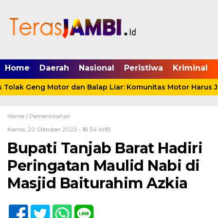
mgid.com, 522897, DIRECT, d4c29acad76ce94f
Home
Daerah
Nasional
Peristiwa
Kriminal
lak Geng Motor dan Balap Liar: Komunitas Motor Harus Jad
Home /
Pemerintahan
Kamis, 20 Oktober 2022 - 18:34 WIB
Bupati Tanjab Barat Hadiri
Peringatan Maulid Nabi di
Masjid Baiturahim Azkia