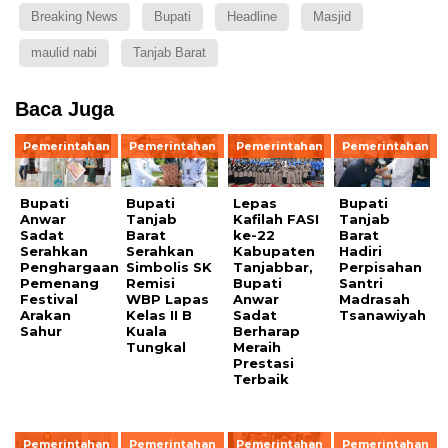
Breaking News
Bupati
Headline
Masjid
maulid nabi
Tanjab Barat
Baca Juga
Pemerintahan
Pemerintahan
Pemerintahan
Pemerintahan
Bupati
Bupati
Lepas
Bupati
Anwar
Tanjab
Kafilah FASI
Tanjab
Sadat
Barat
ke-22
Barat
Serahkan
Serahkan
Kabupaten
Hadiri
Penghargaan
Simbolis SK
Tanjabbar,
Perpisahan
Pemenang
Remisi
Bupati
Santri
Festival
WBP Lapas
Anwar
Madrasah
Arakan
Kelas II B
Sadat
Tsanawiyah
Sahur
Kuala
Berharap
Tungkal
Meraih
Prestasi
Terbaik
Pemerintahan
Pemerintahan
Pemerintahan
Pemerintahan