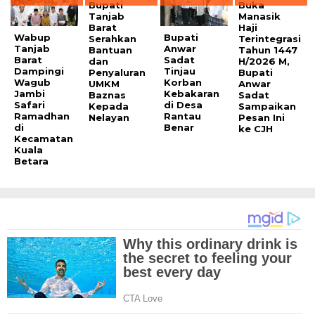
Bupati
Buka
Tanjab
Manasik
Barat
Haji
Wabup
Bupati
Serahkan
Terintegrasi
Tanjab
Anwar
Bantuan
Tahun 1447
Barat
Sadat
dan
H/2026 M,
Dampingi
Tinjau
Penyaluran
Bupati
Wagub
Korban
UMKM
Anwar
Jambi
Kebakaran
Baznas
Sadat
Safari
di Desa
Kepada
Sampaikan
Ramadhan
Rantau
Nelayan
Pesan Ini
di
Benar
ke CJH
Kecamatan
Kuala
Betara