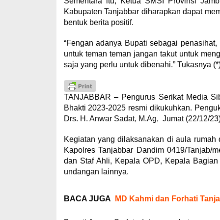
Sementara itu, Ketua SMSI Provinsi Jam
Kabupaten Tanjabbar diharapkan dapat mem
bentuk berita positif.
“Fengan adanya Bupati sebagai penasihat,
untuk teman teman jangan takut untuk mengkr
saja yang perlu untuk dibenahi.” Tukasnya (*
TANJABBAR – Pengurus Serikat Media Sib
Bhakti 2023-2025 resmi dikukuhkan. Penguk
Drs. H. Anwar Sadat, M.Ag, Jumat (22/12/23)
Kegiatan yang dilaksanakan di aula rumah di
Kapolres Tanjabbar Dandim 0419/Tanjab/me
dan Staf Ahli, Kepala OPD, Kepala Bagian 
undangan lainnya.
BACA JUGA
MD Kahmi dan Forhati Tanja