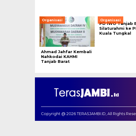
Organisasi
Organisasi
PD IWO Tanjab 
Silaturahmi ke P
Kuala Tungkal
Ahmad Jahfar Kembali
Nahkodai KAHMI
Tanjab Barat
Copyright @ 2026 TERASJAMBI.ID, All Rights Res