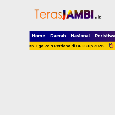
mgid.com, 522897, DIRECT, d4c29acad76ce94f
Home
Daerah
Nasional
Peristiw
, Amankan Tiga Poin Perdana di OPD Cup 2026
HKM da