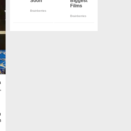
a
,
,
n
n