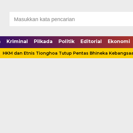
a
Kriminal
Pilkada
Politik
Editorial
Ekonomi
n Etnis Tionghoa Tutup Pentas Bhineka Kebangsaan, Anwar 