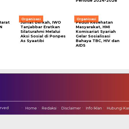
Periode 2024-2026
Organisasi
Organisasi
Barat
Jumat Berkah, IWO
Peduli Kesehatan
N
Tanjabbar Eratkan
Masyarakat, HMI
Silaturahmi Melalui
Komisariat Syariah
Aksi Sosial di Ponpes
Gelar Sosialisasi
As Syaatibi
Bahaya TBC, HIV dan
AIDS
erved
Home
Redaksi
Disclaimer
Info Iklan
Hubungi Ka