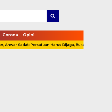
Corona
Opini
Sadat: Persatuan Harus Dijaga, Bukan Sekadar Slogan