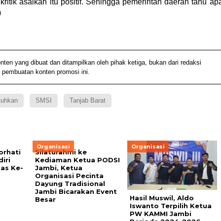
itik asalkan itu positif. Sehingga pemerintah daerah tahu ap
)
 yang dibuat dan ditampilkan oleh pihak ketiga, bukan dari redaksi
 pembuatan konten promosi ini.
kuhkan
SMSI
Tanjab Barat
Organisasi
Organisasi
orhati
Silaturahmi ke
iri
Kediaman Ketua PODSI
as Ke-
Jambi, Ketua
Organisasi Pecinta
Dayung Tradisional
Jambi Bicarakan Event
Hasil Muswil, Aldo
Besar
Iswanto Terpilih Ketua
PW KAMMI Jambi