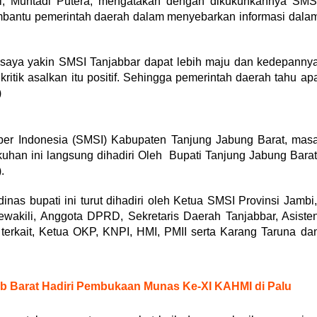
bi, Muhtadi Putera, mengatakan dengan dikukuhkannya SMS
bantu pemerintah daerah dalam menyebarkan informasi dala
 saya yakin SMSI Tanjabbar dapat lebih maju dan kedepanny
itik asalkan itu positif. Sehingga pemerintah daerah tahu ap
)
er Indonesia (SMSI) Kabupaten Tanjung Jabung Barat, mas
uhan ini langsung dihadiri Oleh Bupati Tanjung Jabung Barat
.
nas bupati ini turut dihadiri oleh Ketua SMSI Provinsi Jambi
wakili, Anggota DPRD, Sekretaris Daerah Tanjabbar, Asiste
terkait, Ketua OKP, KNPI, HMI, PMII serta Karang Taruna da
b Barat Hadiri Pembukaan Munas Ke-XI KAHMI di Palu