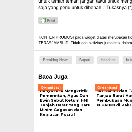
untuk teman teman jangan takut untuk mengkr
saja yang perlu untuk dibenahi.” Tukasnya (*
KONTEN PROMOSI pada widget diatas merupakan konten
TERASJAMBI.ID. Tidak ada aktivitas jurnalistik dalam
Breaking News
Bupati
Headline
ku
Baca Juga
Organisasi
Organisasi
Hanya Bisa Mengkritik
MD Kahmi dan F
Pemerintah, Agus Dan
Tanjab Barat Had
Ewin Sebut Ketum HMI
Pembukaan Mun
Tanjab Barat Yang Baru
XI KAHMI di Palu
Minim Gagasan dan
Kegiatan Positif