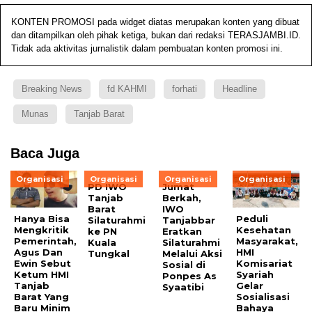
KONTEN PROMOSI pada widget diatas merupakan konten yang dibuat
dan ditampilkan oleh pihak ketiga, bukan dari redaksi TERASJAMBI.ID.
Tidak ada aktivitas jurnalistik dalam pembuatan konten promosi ini.
Breaking News
fd KAHMI
forhati
Headline
Munas
Tanjab Barat
Baca Juga
Organisasi
Organisasi
Organisasi
Organisasi
PD IWO
Jumat
Tanjab
Berkah,
Barat
IWO
Hanya Bisa
Peduli
Silaturahmi
Tanjabbar
Mengkritik
Kesehatan
ke PN
Eratkan
Pemerintah,
Masyarakat,
Kuala
Silaturahmi
Agus Dan
HMI
Tungkal
Melalui Aksi
Ewin Sebut
Komisariat
Sosial di
Ketum HMI
Syariah
Ponpes As
Tanjab
Gelar
Syaatibi
Barat Yang
Sosialisasi
Baru Minim
Bahaya