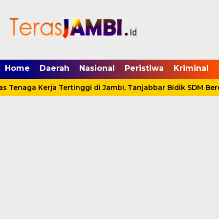
mgid.com, 522897, DIRECT, d4c29acad76ce94f
Home
Daerah
Nasional
Peristiwa
Kriminal
s Tenaga Kerja Tertinggi di Jambi, Tanjabbar Bidik SDM Berd