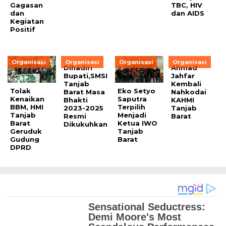
Gagasan
TBC, HIV
dan
dan AIDS
Kegiatan
Positif
Organisasi
Organisasi
Organisasi
Organisasi
Dihadiri
Ahmad
Bupati,SMSI
Jahfar
Tanjab
Kembali
Tolak
Eko Setyo
Barat Masa
Nahkodai
Kenaikan
Saputra
Bhakti
KAHMI
BBM, HMI
Terpilih
2023-2025
Tanjab
Tanjab
Menjadi
Resmi
Barat
Barat
Ketua IWO
Dikukuhkan
Geruduk
Tanjab
Gudung
Barat
DPRD