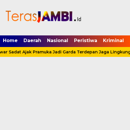
mgid.com, 522897, DIRECT, d4c29acad76ce94f
Home
Daerah
Nasional
Peristiwa
Kriminal
ar Sadat Ajak Pramuka Jadi Garda Terdepan Jaga Lingkunga