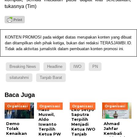
tukasnya (Tim)
KONTEN PROMOSI pada widget diatas merupakan konten yang dibuat
dan ditampilkan oleh pihak ketiga, bukan dari redaksi TERASJAMBI.ID.
Tidak ada aktivitas jurnalistik dalam pembuatan konten promosi ini.
Breaking News
Headline
IWO
PN
silaturahmi
Tanjab Barat
Baca Juga
Organisasi
Organisasi
Organisasi
Organisasi
Hasil
Eko Setyo
Muswil,
Saputra
Aldo
Terpilih
Demo
Ahmad
Iswanto
Menjadi
Tolak
Jahfar
Terpilih
Ketua IWO
Kenaikan
Kembali
Ketua PW
Tanjab