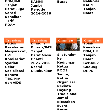
BBM,HMI
Nahkodai
KAMMI
Barat
Tanjab
KAHMI
Jambi
Barat Juga
Tanjab
Periode
Soroti
Barat
2024-2026
Kenaikan
Tarif
PDAM
Organisasi
Organisasi
Organisasi
Organisasi
Peduli
Dihadiri
Tolak
Kesehatan
Bupati,SMSI
Kenaikan
Masyarakat,
Tanjab
BBM, HMI
Silaturahmi
HMI
Barat Masa
Tanjab
ke
Komisariat
Bhakti
Barat
Kediaman
Syariah
2023-2025
Geruduk
Ketua
Gelar
Resmi
Gudung
PODSI
Sosialisasi
Dikukuhkan
DPRD
Jambi,
Bahaya
Ketua
TBC, HIV
Organisasi
dan AIDS
Pecinta
Dayung
Tradisional
Jambi
Bicarakan
Event
Besar