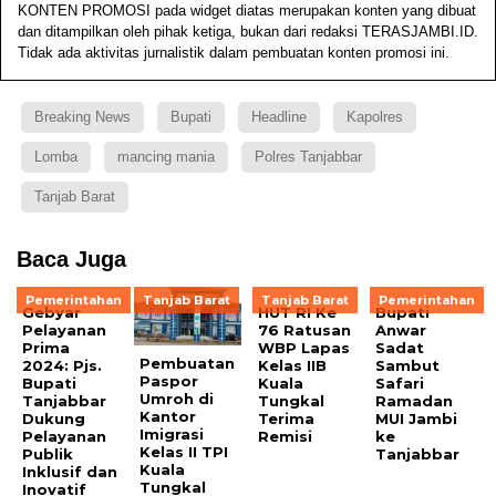
KONTEN PROMOSI pada widget diatas merupakan konten yang dibuat
dan ditampilkan oleh pihak ketiga, bukan dari redaksi TERASJAMBI.ID.
Tidak ada aktivitas jurnalistik dalam pembuatan konten promosi ini.
Breaking News
Bupati
Headline
Kapolres
Lomba
mancing mania
Polres Tanjabbar
Tanjab Barat
Baca Juga
Pemerintahan
Tanjab Barat
Tanjab Barat
Pemerintahan
Gebyar
HUT RI Ke
Bupati
Pelayanan
76 Ratusan
Anwar
Prima
WBP Lapas
Sadat
Pembuatan
2024: Pjs.
Kelas IIB
Sambut
Paspor
Bupati
Kuala
Safari
Umroh di
Tanjabbar
Tungkal
Ramadan
Kantor
Dukung
Terima
MUI Jambi
Imigrasi
Pelayanan
Remisi
ke
Kelas II TPI
Publik
Tanjabbar
Kuala
Inklusif dan
Tungkal
Inovatif