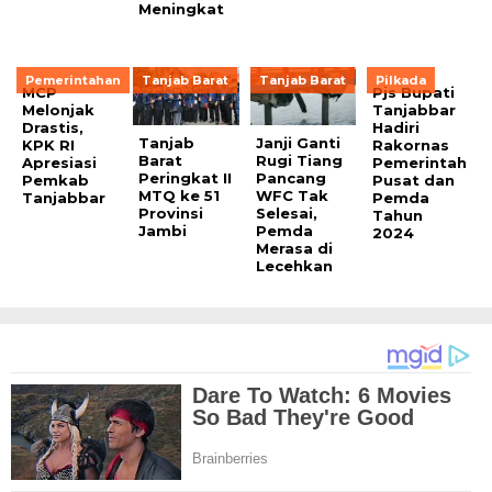
Meningkat
Pemerintahan
Tanjab Barat
Tanjab Barat
Pilkada
MCP
Pjs Bupati
Melonjak
Tanjabbar
Drastis,
Hadiri
Tanjab
Janji Ganti
KPK RI
Rakornas
Barat
Rugi Tiang
Apresiasi
Pemerintah
Peringkat II
Pancang
Pemkab
Pusat dan
MTQ ke 51
WFC Tak
Tanjabbar
Pemda
Provinsi
Selesai,
Tahun
Jambi
Pemda
2024
Merasa di
Lecehkan