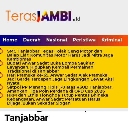
mgid.com, 522897, DIRECT, d4c29acad76ce94f
Home
Daerah
Nasional
Peristiwa
Kriminal
SMC Tanjabbar Tegas Tolak Geng Motor dan
Balap Liar: Komunitas Motor Harus Jadi Mitra Jaga
Kamtibmas
Bupati Anwar Sadat Buka Lomba Sauk’an
Layangan, Hidupkan Kembali Permainan
Home /
Tanjab Barat
Tradisional di Tanjabbar
Hari Pramuka ke-65, Anwar Sadat Ajak Pramuka
Senin, 12 Agustus 2024 - 07:06 WIB
Jadi Garda Terdepan Jaga Lingkungan Lewat Aksi
Nyata
HUT RI ke 79, Bupati Anwar
Satpol PP Menang Tipis 1-0 atas RSUD Tanjabbar,
Amankan Tiga Poin Perdana di OPD Cup 2026
Sadat Ikuti Perlombaan
HKM dan Etnis Tionghoa Tutup Pentas Bhineka
Kebangsaan, Anwar Sadat: Persatuan Harus
Dijaga, Bukan Sekadar Slogan
Mancing Mania Kapolres
Tanjabbar